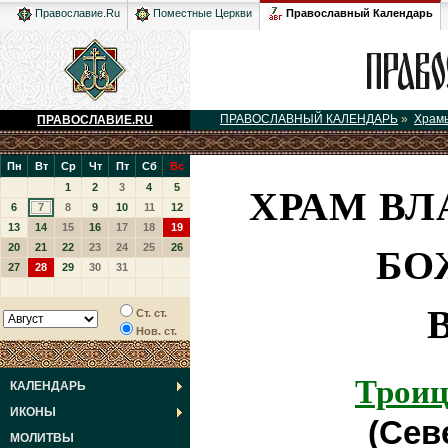
Православный Календарь
Православие.Ru
Поместные Церкви
ПРАВОСЛАВНЫЙ КАЛЕНДАРЬ
»
Храм
ПРАВОСЛАВИЕ.RU
Пн
Вт
Ср
Чт
Пт
Сб
Вс
ХРАМ В
1
2
3
4
5
6
7
8
9
10
11
12
13
14
15
16
17
18
19
БО
20
21
22
23
24
25
26
27
28
29
30
31
Ст. ст.
Нов. ст.
Троиц
КАЛЕНДАРЬ
ИКОНЫ
(Сев
МОЛИТВЫ