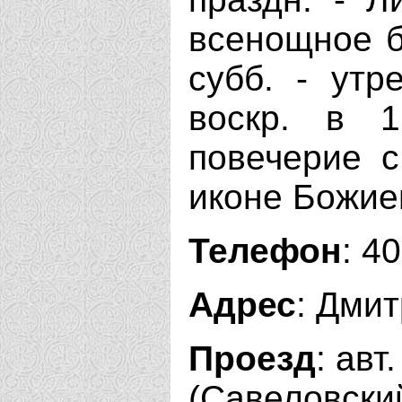
всенощное б
субб. - утр
воскр. в 
повечерие 
иконе Божие
Телефон
: 4
Адрес
: Дми
Проезд
: авт
(Савеловски