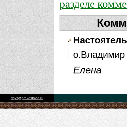
разделе комм
Комм
Настоятел
о.Владимир 
Елена
days@pravoslavie.ru