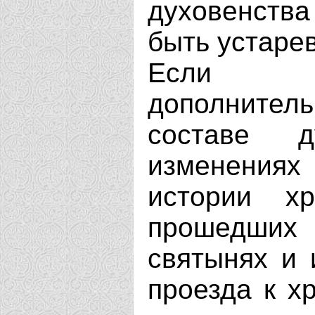
духовенства
быть устаре
Если В
дополнит
составе д
изменениях
истории х
прошедших 
святынях и 
проезда к хр