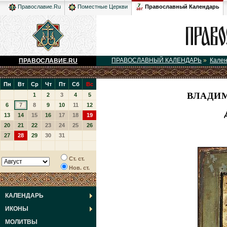
Православный Календарь
Православие.Ru
Поместные Церкви
ПРАВОСЛАВНЫЙ КАЛЕНДАРЬ
»
Кале
ПРАВОСЛАВИЕ.RU
Пн
Вт
Ср
Чт
Пт
Сб
Вс
ВЛАДИ
1
2
3
4
5
6
7
8
9
10
11
12
13
14
15
16
17
18
19
20
21
22
23
24
25
26
27
28
29
30
31
Ст. ст.
Нов. ст.
КАЛЕНДАРЬ
ИКОНЫ
МОЛИТВЫ