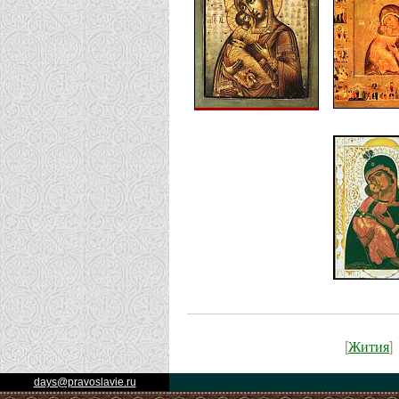
Жития
[
]
days@pravoslavie.ru