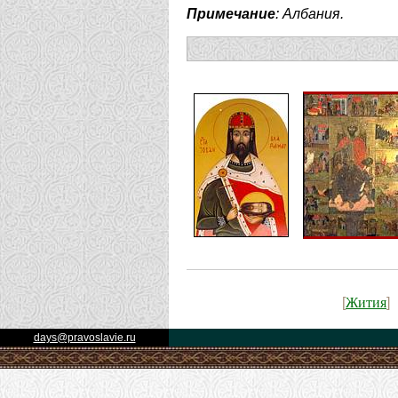
Примечание
: Албания.
Жития
[
]
days@pravoslavie.ru