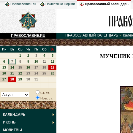
Православный Календарь
Православие.Ru
Поместные Церкви
ПРАВОСЛАВНЫЙ КАЛЕНДАРЬ
»
Кале
ПРАВОСЛАВИЕ.RU
Пн
Вт
Ср
Чт
Пт
Сб
Вс
МУЧЕНИК 
1
2
3
4
5
6
7
8
9
10
11
12
13
14
15
16
17
18
19
20
21
22
23
24
25
26
27
28
29
30
31
Ст. ст.
Нов. ст.
КАЛЕНДАРЬ
ИКОНЫ
МОЛИТВЫ