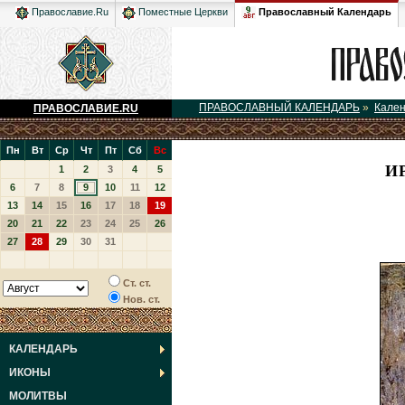
Православный Календарь
Православие.Ru
Поместные Церкви
ПРАВОСЛАВНЫЙ КАЛЕНДАРЬ
»
Кале
ПРАВОСЛАВИЕ.RU
Пн
Вт
Ср
Чт
Пт
Сб
Вс
И
1
2
3
4
5
6
7
8
9
10
11
12
13
14
15
16
17
18
19
20
21
22
23
24
25
26
27
28
29
30
31
Ст. ст.
Нов. ст.
КАЛЕНДАРЬ
ИКОНЫ
МОЛИТВЫ