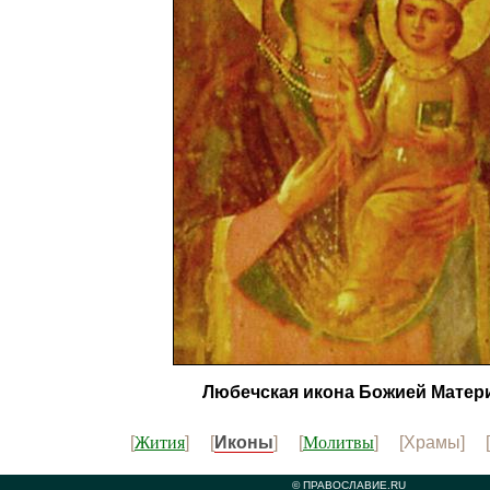
Любечская икона Божией Матер
Жития
Молитвы
[
] [
Иконы
] [
] [Храмы] [
© ПРАВОСЛАВИЕ.RU