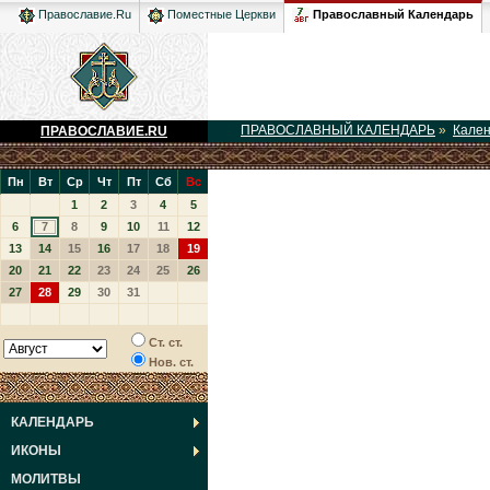
Православный Календарь
Православие.Ru
Поместные Церкви
ПРАВОСЛАВНЫЙ КАЛЕНДАРЬ
»
Кале
ПРАВОСЛАВИЕ.RU
Пн
Вт
Ср
Чт
Пт
Сб
Вс
1
2
3
4
5
6
7
8
9
10
11
12
13
14
15
16
17
18
19
20
21
22
23
24
25
26
27
28
29
30
31
Ст. ст.
Нов. ст.
КАЛЕНДАРЬ
ИКОНЫ
МОЛИТВЫ