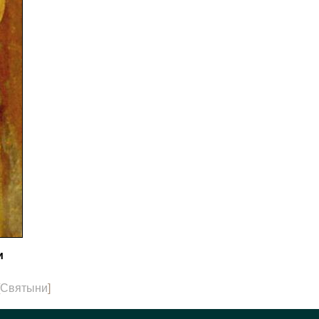
и
Святыни
]