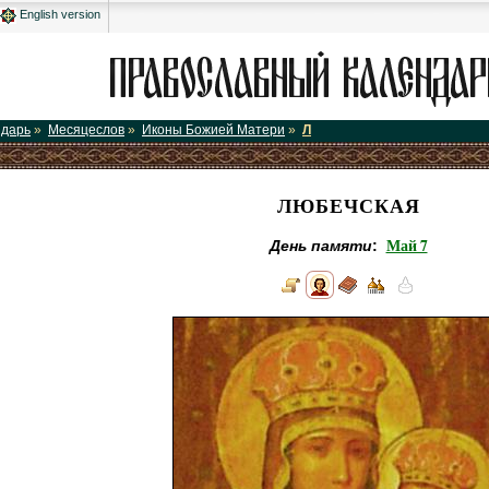
English version
ндарь
»
Месяцеслов
»
Иконы Божией Матери
»
Л
ЛЮБЕЧСКАЯ
Май 7
День памяти
: