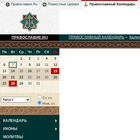
Православный Календарь
Православие.Ru
Поместные Церкви
ПРАВОСЛАВНЫЙ КАЛЕНДАРЬ
»
Кале
ПРАВОСЛАВИЕ.RU
Пн
Вт
Ср
Чт
Пт
Сб
Вс
1
2
3
4
5
6
7
8
9
10
11
12
13
14
15
16
17
18
19
20
21
22
23
24
25
26
27
28
29
30
31
Ст. ст.
Нов. ст.
КАЛЕНДАРЬ
ИКОНЫ
МОЛИТВЫ