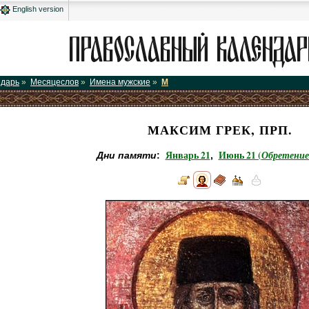
English version
ндарь
»
Месяцеслов
»
Имена мужские
»
М
МАКСИМ ГРЕК, ПРП.
Январь 21
Июнь 21 (
Обретение
Дни памяти
:
,