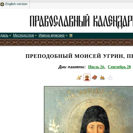
English version
ндарь
»
Месяцеслов
»
Имена мужские
»
М
ПРЕПОДОБНЫЙ МОИСЕЙ УГРИН, П
Июль 26
Сентябрь 28
Дни памяти
:
,