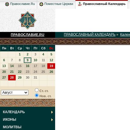
Православный Календарь
Православие.Ru
Поместные Церкви
ПРАВОСЛАВНЫЙ КАЛЕНДАРЬ
»
Кале
ПРАВОСЛАВИЕ.RU
Пн
Вт
Ср
Чт
Пт
Сб
Вс
1
2
3
4
5
6
7
8
9
10
11
12
13
14
15
16
17
18
19
20
21
22
23
24
25
26
27
28
29
30
31
Ст. ст.
Нов. ст.
КАЛЕНДАРЬ
ИКОНЫ
МОЛИТВЫ