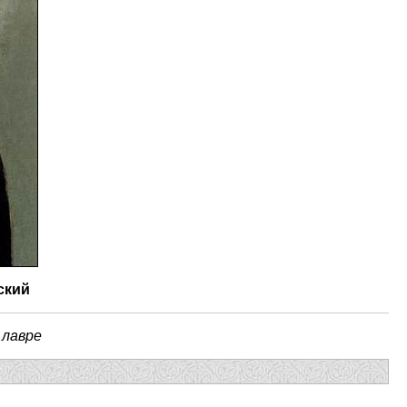
ский
 лавре