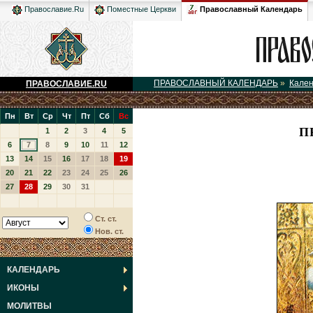
Православный Календарь
Православие.Ru
Поместные Церкви
ПРАВОСЛАВНЫЙ КАЛЕНДАРЬ
»
Кале
ПРАВОСЛАВИЕ.RU
Пн
Вт
Ср
Чт
Пт
Сб
Вс
П
1
2
3
4
5
6
7
8
9
10
11
12
13
14
15
16
17
18
19
20
21
22
23
24
25
26
27
28
29
30
31
Ст. ст.
Нов. ст.
КАЛЕНДАРЬ
ИКОНЫ
МОЛИТВЫ