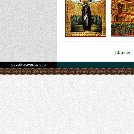
Жития
[
]
days@pravoslavie.ru