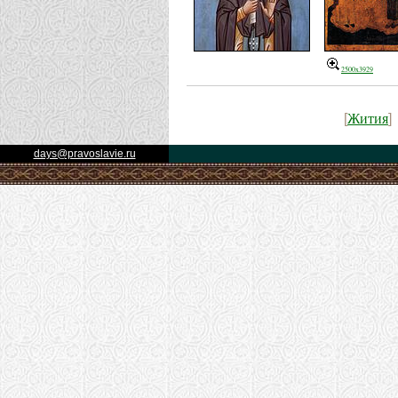
2500x3929
Жития
[
]
days@pravoslavie.ru