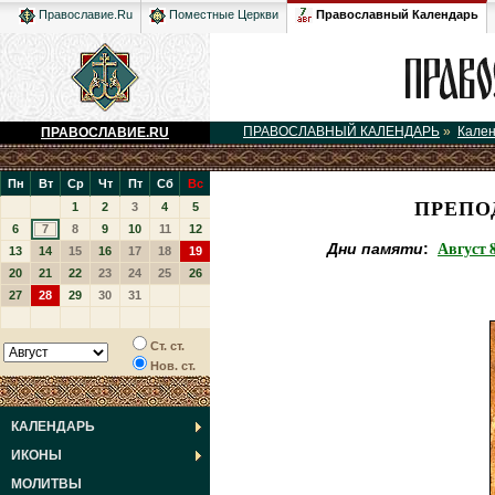
Православный Календарь
Православие.Ru
Поместные Церкви
ПРАВОСЛАВНЫЙ КАЛЕНДАРЬ
»
Кале
ПРАВОСЛАВИЕ.RU
Пн
Вт
Ср
Чт
Пт
Сб
Вс
ПРЕПО
1
2
3
4
5
6
7
8
9
10
11
12
Август 8
Дни памяти
:
13
14
15
16
17
18
19
20
21
22
23
24
25
26
27
28
29
30
31
Ст. ст.
Нов. ст.
КАЛЕНДАРЬ
ИКОНЫ
МОЛИТВЫ