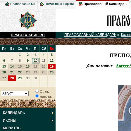
Православный Календарь
Православие.Ru
Поместные Церкви
ПРАВОСЛАВНЫЙ КАЛЕНДАРЬ
»
Кале
ПРАВОСЛАВИЕ.RU
Пн
Вт
Ср
Чт
Пт
Сб
Вс
ПРЕПО
1
2
3
4
5
6
7
8
9
10
11
12
Август 8
Дни памяти
:
13
14
15
16
17
18
19
20
21
22
23
24
25
26
27
28
29
30
31
Ст. ст.
Нов. ст.
КАЛЕНДАРЬ
ИКОНЫ
МОЛИТВЫ