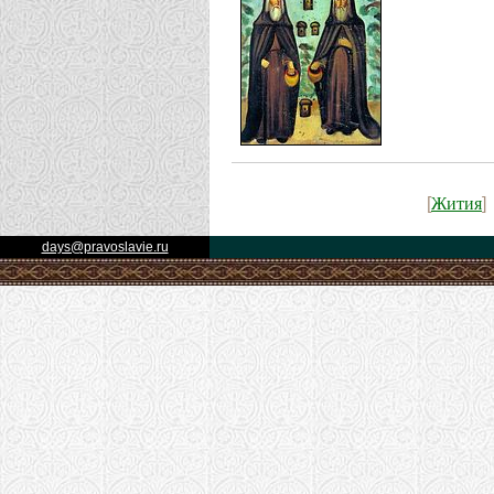
Жития
[
]
days@pravoslavie.ru