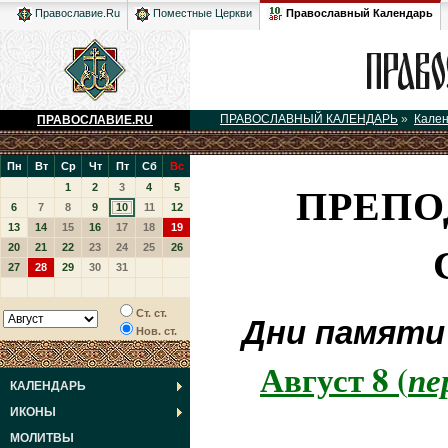
Православный Календарь
Православие.Ru
Поместные Церкви
ПРАВОСЛАВНЫЙ КАЛЕНДАРЬ
»
Кале
ПРАВОСЛАВИЕ.RU
Пн
Вт
Ср
Чт
Пт
Сб
Вс
ПРЕПО
1
2
3
4
5
6
7
8
9
10
11
12
13
14
15
16
17
18
19
20
21
22
23
24
25
26
27
28
29
30
31
Ст. ст.
Дни памяти
Нов. ст.
Август 8 (
пе
КАЛЕНДАРЬ
ИКОНЫ
МОЛИТВЫ