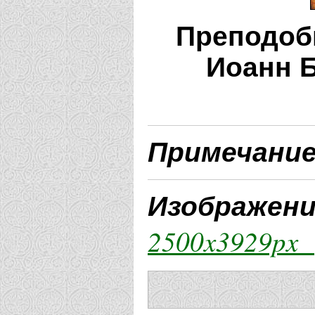
Преподоб
Иоанн 
Примечани
Изображен
2500x3929px