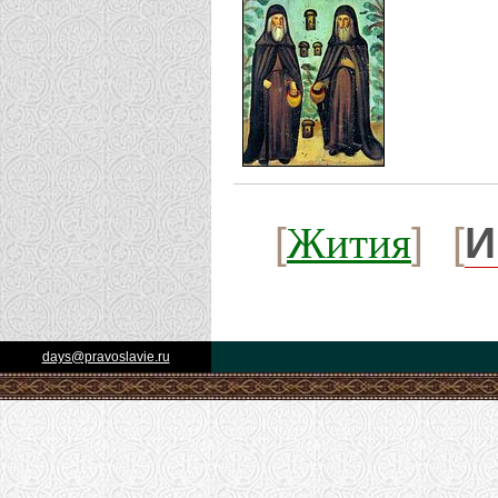
Жития
[
] [
И
days@pravoslavie.ru