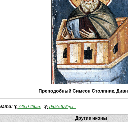
Преподобный Симеон Столпник, Дивн
738x1200px
1903x3095px
мата:
Другие иконы