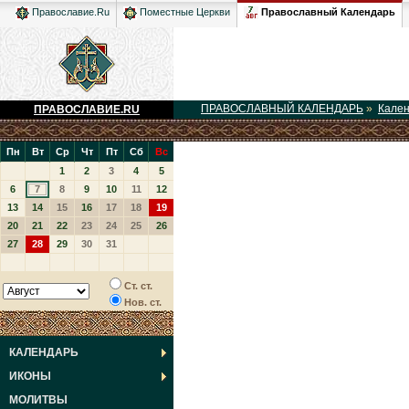
Православный Календарь
Православие.Ru
Поместные Церкви
ПРАВОСЛАВНЫЙ КАЛЕНДАРЬ
»
Кале
ПРАВОСЛАВИЕ.RU
Пн
Вт
Ср
Чт
Пт
Сб
Вс
1
2
3
4
5
6
7
8
9
10
11
12
13
14
15
16
17
18
19
20
21
22
23
24
25
26
27
28
29
30
31
Ст. ст.
Нов. ст.
КАЛЕНДАРЬ
ИКОНЫ
МОЛИТВЫ