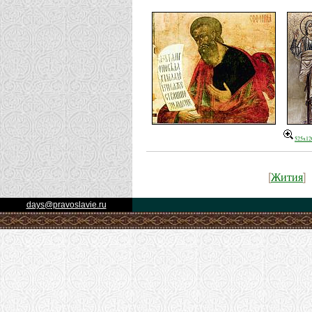
525x12
Жития
[
]
days@pravoslavie.ru