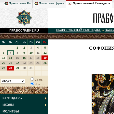
Православный Календарь
Православие.Ru
Поместные Церкви
ПРАВОСЛАВНЫЙ КАЛЕНДАРЬ
»
Кале
ПРАВОСЛАВИЕ.RU
Пн
Вт
Ср
Чт
Пт
Сб
Вс
СОФОНИЯ
1
2
3
4
5
6
7
8
9
10
11
12
13
14
15
16
17
18
19
20
21
22
23
24
25
26
27
28
29
30
31
Ст. ст.
Нов. ст.
КАЛЕНДАРЬ
ИКОНЫ
МОЛИТВЫ