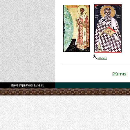
933x1624
Жития
[
]
days@pravoslavie.ru