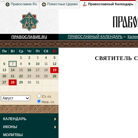
Православный Календарь
Православие.Ru
Поместные Церкви
ПРАВОСЛАВНЫЙ КАЛЕНДАРЬ
»
Кале
ПРАВОСЛАВИЕ.RU
Пн
Вт
Ср
Чт
Пт
Сб
Вс
СВЯТИТЕЛЬ 
1
2
3
4
5
6
7
8
9
10
11
12
13
14
15
16
17
18
19
20
21
22
23
24
25
26
27
28
29
30
31
Ст. ст.
Нов. ст.
КАЛЕНДАРЬ
ИКОНЫ
МОЛИТВЫ