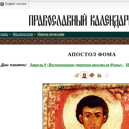
English version
ндарь
»
Месяцеслов
»
Имена мужские
АПОСТОЛ ФОМА
Апрель 9 (
Воспоминание уверения апостола Фомы
)
И
Дни памяти
:
,