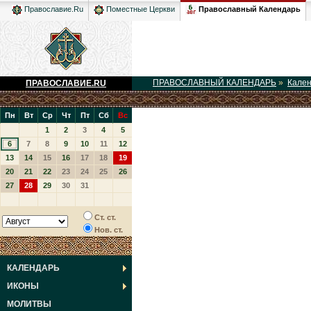
Православный Календарь
Православие.Ru
Поместные Церкви
ПРАВОСЛАВНЫЙ КАЛЕНДАРЬ
»
Кале
ПРАВОСЛАВИЕ.RU
Пн
Вт
Ср
Чт
Пт
Сб
Вс
1
2
3
4
5
6
7
8
9
10
11
12
13
14
15
16
17
18
19
20
21
22
23
24
25
26
27
28
29
30
31
Ст. ст.
Нов. ст.
КАЛЕНДАРЬ
ИКОНЫ
МОЛИТВЫ