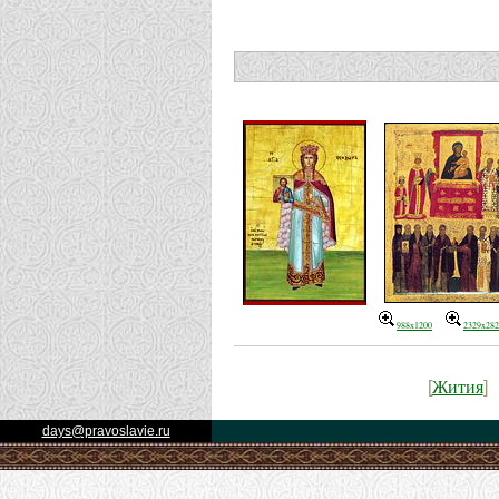
988x1200
2329x282
Жития
[
]
days@pravoslavie.ru