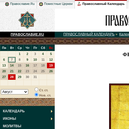
Православный Календарь
Православие.Ru
Поместные Церкви
ПРАВОСЛАВНЫЙ КАЛЕНДАРЬ
»
Кале
ПРАВОСЛАВИЕ.RU
Пн
Вт
Ср
Чт
Пт
Сб
Вс
Ф
1
2
3
4
5
6
7
8
9
10
11
12
13
14
15
16
17
18
19
20
21
22
23
24
25
26
27
28
29
30
31
Ст. ст.
Нов. ст.
КАЛЕНДАРЬ
ИКОНЫ
МОЛИТВЫ