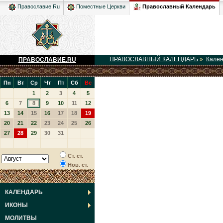
Православный Календарь
Православие.Ru
Поместные Церкви
ПРАВОСЛАВНЫЙ КАЛЕНДАРЬ
»
Кале
ПРАВОСЛАВИЕ.RU
Пн
Вт
Ср
Чт
Пт
Сб
Вс
1
2
3
4
5
6
7
8
9
10
11
12
13
14
15
16
17
18
19
20
21
22
23
24
25
26
27
28
29
30
31
Ст. ст.
Нов. ст.
КАЛЕНДАРЬ
ИКОНЫ
МОЛИТВЫ