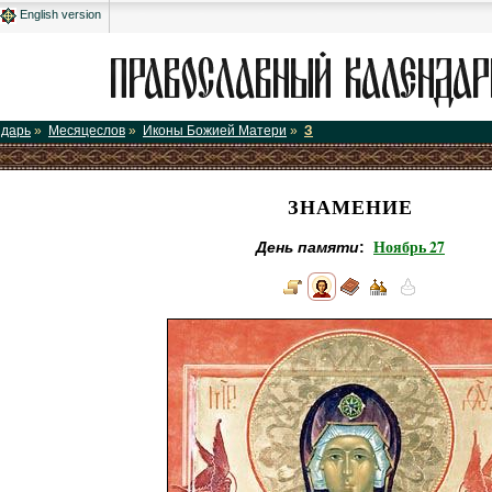
English version
ндарь
»
Месяцеслов
»
Иконы Божией Матери
»
З
ЗНАМЕНИЕ
Ноябрь 27
День памяти
: