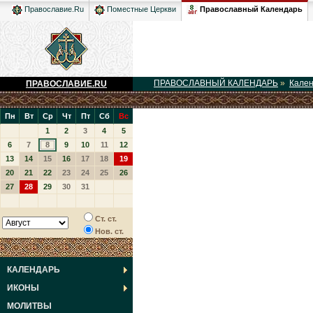
Православный Календарь
Православие.Ru
Поместные Церкви
ПРАВОСЛАВНЫЙ КАЛЕНДАРЬ
»
Кале
ПРАВОСЛАВИЕ.RU
Пн
Вт
Ср
Чт
Пт
Сб
Вс
1
2
3
4
5
6
7
8
9
10
11
12
13
14
15
16
17
18
19
20
21
22
23
24
25
26
27
28
29
30
31
Ст. ст.
Нов. ст.
КАЛЕНДАРЬ
ИКОНЫ
МОЛИТВЫ