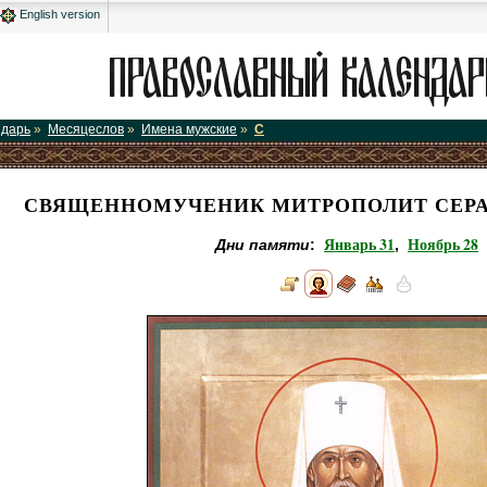
English version
ндарь
»
Месяцеслов
»
Имена мужские
»
С
СВЯЩЕННОМУЧЕНИК МИТРОПОЛИТ СЕРА
Январь 31
Ноябрь 28
Дни памяти
:
,