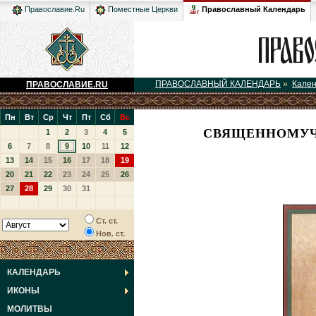
Православный Календарь
Православие.Ru
Поместные Церкви
ПРАВОСЛАВНЫЙ КАЛЕНДАРЬ
»
Кале
ПРАВОСЛАВИЕ.RU
Пн
Вт
Ср
Чт
Пт
Сб
Вс
СВЯЩЕННОМУЧ
1
2
3
4
5
6
7
8
9
10
11
12
13
14
15
16
17
18
19
20
21
22
23
24
25
26
27
28
29
30
31
Ст. ст.
Нов. ст.
КАЛЕНДАРЬ
ИКОНЫ
МОЛИТВЫ