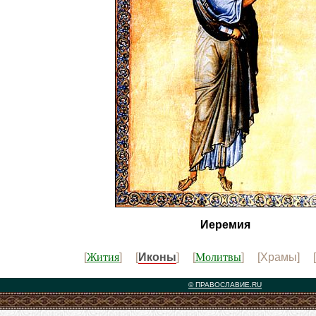
Иеремия
Жития
Молитвы
[
] [
Иконы
] [
] [Храмы] [
© ПРАВОСЛАВИЕ.RU