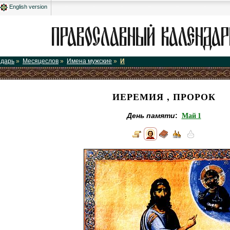
English version
ндарь
»
Месяцеслов
»
Имена мужские
»
И
ИЕРЕМИЯ , ПРОРОК
Май 1
День памяти
: