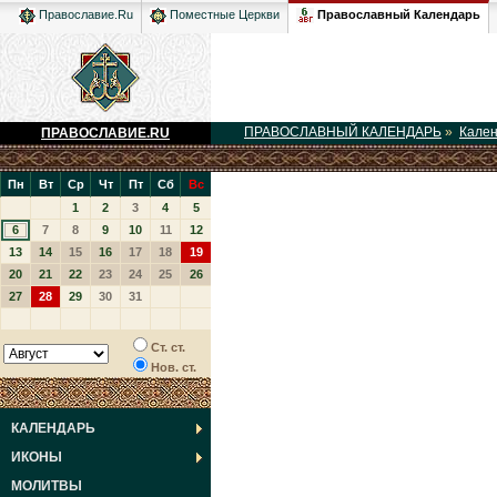
Православный Календарь
Православие.Ru
Поместные Церкви
ПРАВОСЛАВНЫЙ КАЛЕНДАРЬ
»
Кале
ПРАВОСЛАВИЕ.RU
Пн
Вт
Ср
Чт
Пт
Сб
Вс
1
2
3
4
5
6
7
8
9
10
11
12
13
14
15
16
17
18
19
20
21
22
23
24
25
26
27
28
29
30
31
Ст. ст.
Нов. ст.
КАЛЕНДАРЬ
ИКОНЫ
МОЛИТВЫ