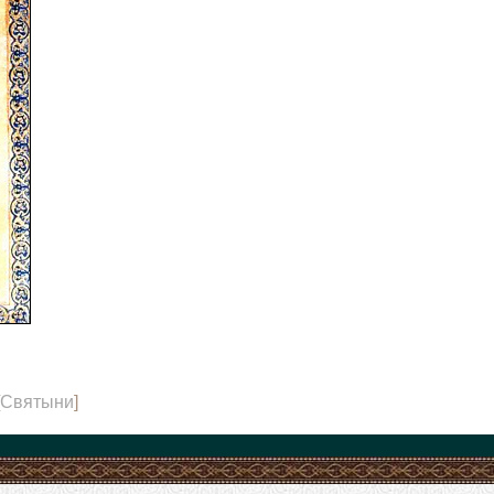
Святыни
]