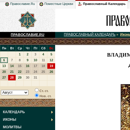
Православный Календарь
Православие.Ru
Поместные Церкви
ПРАВОСЛАВНЫЙ КАЛЕНДАРЬ
»
Икон
ПРАВОСЛАВИЕ.RU
Пн
Вт
Ср
Чт
Пт
Сб
Вс
ВЛАДИ
1
2
3
4
5
6
7
8
9
10
11
12
13
14
15
16
17
18
19
20
21
22
23
24
25
26
27
28
29
30
31
Ст. ст.
Нов. ст.
КАЛЕНДАРЬ
ИКОНЫ
МОЛИТВЫ