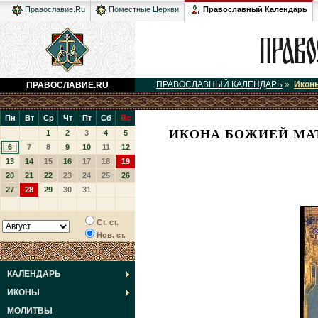
Православный Календарь
Православие.Ru
Поместные Церкви
ПРАВОСЛАВНЫЙ КАЛЕНДАРЬ
»
Икон
ПРАВОСЛАВИЕ.RU
Пн
Вт
Ср
Чт
Пт
Сб
Вс
ИКОНА БОЖИЕЙ МАТ
1
2
3
4
5
6
7
8
9
10
11
12
13
14
15
16
17
18
19
20
21
22
23
24
25
26
27
28
29
30
31
Ст. ст.
Нов. ст.
КАЛЕНДАРЬ
ИКОНЫ
МОЛИТВЫ