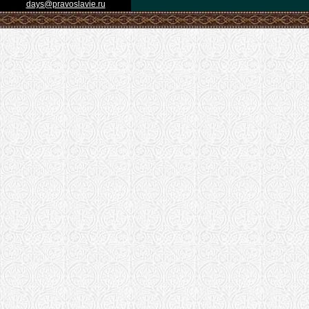
days@pravoslavie.ru