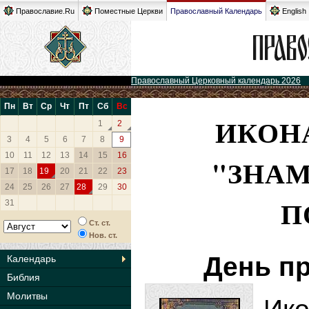
Православие.Ru
Поместные Церкви
Православный Календарь
English
Православный Церковный календарь 2026
Пн
Вт
Ср
Чт
Пт
Сб
Вс
ИКОН
1
2
3
4
5
6
7
8
9
10
11
12
13
14
15
16
"ЗНАМ
17
18
19
20
21
22
23
24
25
26
27
28
29
30
П
31
Ст. ст.
Нов. ст.
День п
Календарь
Библия
Молитвы