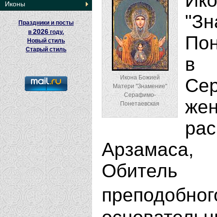
Ик
Иконы
"З
Праздники и посты
2026
в
году.
По
Новый стиль
Старый стиль
в 
Икона Божией
Се
Матери ''Знамение''
Серафимо-
ж
Понетаевская
ра
Арзамаса,
Обитель
преподоб