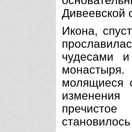
основатель
Дивеевской 
Икона, спус
прослави
чудесами и
монастыря.
молящиеся 
изменени
пречисто
становилос