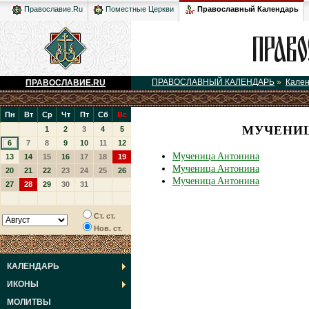
Православный Календарь
Православие.Ru
Поместные Церкви
ПРАВОСЛАВНЫЙ КАЛЕНДАРЬ
»
Кале
ПРАВОСЛАВИЕ.RU
Пн
Вт
Ср
Чт
Пт
Сб
Вс
МУЧЕНИЦ
1
2
3
4
5
6
7
8
9
10
11
12
Мученица Антонина
13
14
15
16
17
18
19
Мученица Антонина
20
21
22
23
24
25
26
Мученица Антонина
27
28
29
30
31
Ст. ст.
Нов. ст.
КАЛЕНДАРЬ
ИКОНЫ
МОЛИТВЫ