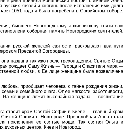
иня Ирина приняла монашеский постриг с именем Анна.
 русских князей и княгинь после исполнения ими долга
враля 1051 года и была погребена в Софийском соборе.
ния, бывшего Новгородскому архиепископу святителю
 установлена соборная память Новгородских святителей,
ании русской женской святости, раскрывают два пути
покровом Пресвятой Богородицы.
о она названа так ужо после грехопадения. Святые Отцы
торая рождает Саму Жизнь — Творца и Спасителя мира —
ственной любви, в Ее лице женщина была возвеличена
 любовь, приобщает человека к тайне рождения жизни,
семьи и семейного очага. От ее мягкости, заботливости,
ьи. На женщине лежит высочайшая задача — воспитание
ьга строит храм Святой Софии в Киеве — главный храм
ма Святой Софии в Новгороде. Преподобная Анна стала
ля поклонения ее святые мощи. Так святая Ольга и
х духовных центра: Киев и Новгород.