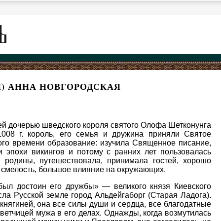
) АННА НОВГОРОДСКАЯ
ей дочерью шведского короля святого Олофа Шетконунга
1008 г. король, его семья и дружина приняли Святое
го времени образование: изучила Священное писание,
 эпохи викингов и потому с ранних лет пользовалась
 родины, путешествовала, принимала гостей, хорошо
, смелость, большое влияние на окружающих.
 был достоин его дружбы» — великого князя Киевского
сла Русской земле город Альдейгаборг (Старая Ладога).
нягиней, она все силы души и сердца, все благодатные
ветчицей мужа в его делах. Однажды, когда возмутилась