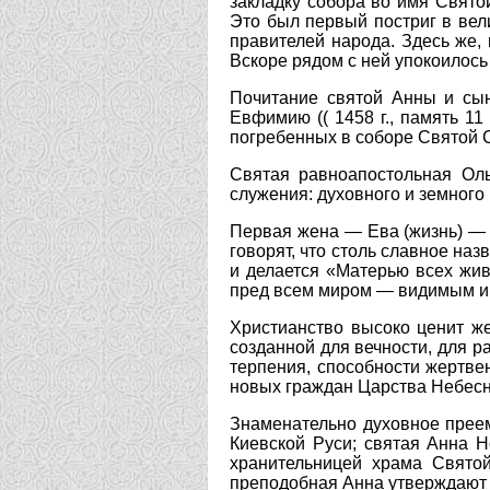
закладку собора во имя Свят
Это был первый постриг в вел
правителей народа. Здесь же,
Вскоре рядом с ней упокоилось
Почитание святой Анны и сын
Евфимию (( 1458 г., память 11
погребенных в соборе Святой 
Святая равноапостольная Оль
служения: духовного и земного
Первая жена — Ева (жизнь) — н
говорят, что столь славное н
и делается «Матерью всех жи
пред всем миром — видимым и
Христианство высоко ценит ж
созданной для вечности, для р
терпения, способности жертве
новых граждан Царства Небесн
Знаменательно духовное прее
Киевской Руси; святая Анна 
хранительницей храма Свято
преподобная Анна утверждают д