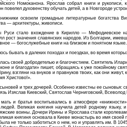
йского Номоканона. Ярослав собрал книги и рукописи, к
н повелел духовенству обучать детей, а в Новгороде устро
книжники освоили громадные литературные богатства Ви
тва — архитектуры, живописи.
 Руси стало вхождение в Кирилло — Мефодиевское нас
лл рост значения славянских народов. Из Болгарии, имев
лавное — богослужебные книги на близком и понятном языке.
ось бывать в далеких походах и поездках, во время которы
ась своей добродетелью и благочестием. Святитель Иларион
оне и благодати» пишет, обращаясь к уже покойному свят
рину, взгляни на внуков и правнуков твоих, как они живут, 
мя Христово!».
ыновей и трех дочерей. Особенно известны ее сыновья: с
й князь Изяслав Киевский, Святослав Черниговский, Всевол
, мать и братья воспитывались в атмосфере «книжности»
людей. Великая княгиня научила детей родному языку, и
ряжские воины. Дочери Ирины и Ярослава стали королевам
великая княгиня основала в Киеве монастырь во имя своей
ыла не только заботиться о нем, но и управлять им. В 10