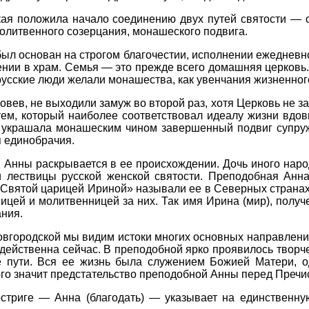
я положила начало соединению двух путей святости — св
олитвенного созерцания, монашеского подвига.
ыл основан на строгом благочестии, исполнении ежедневн
ении в храм. Семья — это прежде всего домашняя церков
усские люди желали монашества, как увенчания жизненного
овев, не выходили замуж во второй раз, хотя Церковь не 
м, который наиболее соответствовал идеалу жизни вдовы
ь украшала монашеским чином завершенный подвиг супруж
 единобрачия.
 Анны раскрывается в ее происхождении. Дочь иного народ
 лествицы русской женской святости. Преподобная Анна 
 «Святой царицей Ириной» называли ее в Северных странах
ицей и молитвенницей за них. Так имя Ирина (мир), полу
ния.
вгородской мы видим истоки многих основных направлени
ейственна сейчас. В преподобной ярко проявилось творче
е пути. Вся ее жизнь была служением Божией Матери, 
го значит предстательство преподобной Анны перед Пречи
стриге — Анна (благодать) — указывает на единственную