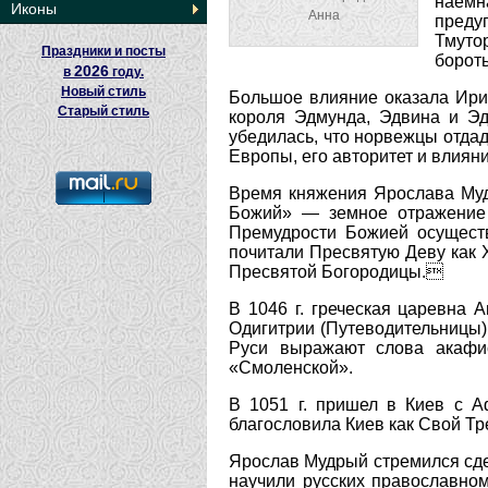
наемн
Иконы
Анна
преду
Тмуто
Праздники и посты
бороть
2026
в
году.
Новый стиль
Большое влияние оказала Ири
Старый стиль
короля Эдмунда, Эдвина и Эд
убедилась, что норвежцы отдад
Европы, его авторитет и влияни
Время княжения Ярослава Муд
Божий» — земное отражение 
Премудрости Божией осуществ
почитали Пресвятую Деву как
Пресвятой Богородицы.
В 1046 г. греческая царевна
Одигитрии (Путеводительницы)
Руси выражают слова акафис
«Смоленской».
В 1051 г. пришел в Киев с 
благословила Киев как Свой Т
Ярослав Мудрый стремился сдел
научили русских православно