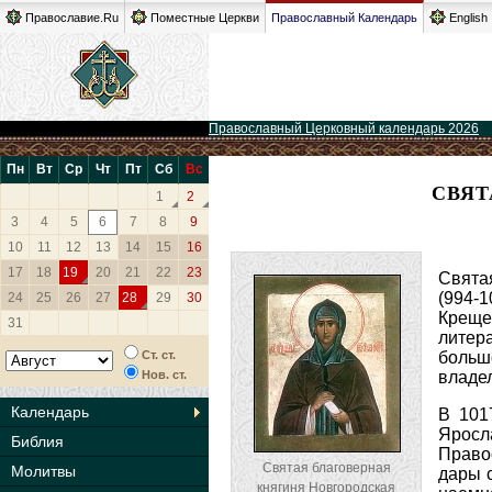
Православие.Ru
Поместные Церкви
Православный Календарь
English
Православный Церковный календарь 2026
Пн
Вт
Ср
Чт
Пт
Сб
Вс
СВЯТ
1
2
3
4
5
6
7
8
9
10
11
12
13
14
15
16
17
18
19
20
21
22
23
Свята
(994-
24
25
26
27
28
29
30
Креще
31
литер
Ст. ст.
больш
Нов. ст.
владел
Календарь
В 101
Яросл
Библия
Право
Святая благоверная
Молитвы
дары 
княгиня Новгородская