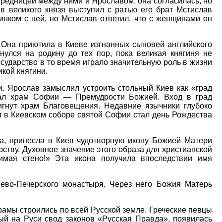
редницей между ними и Ярославом, она согласилась, но
в великого князя выступил с ратью его брат Мстислав
нком с ней, но Мстислав ответил, что с женщинами он
Она приютила в Киеве изгнанных сыновей английского
улся на родину до тех пор, пока великая княгиня не
осударство в то время играло значительную роль в жизни
икой княгини.
 Ярослав замыслил устроить стольный Киев как «град
тал храм Софии — Премудрости Божией. Вход в град
гнут храм Благовещения. Недавние язычники глубоко
 в Киевском соборе святой Софии стал день Рождества
а, принесла в Киев чудотворную икону Божией Матери
тву. Духовное значение этого образа для христианской
имая стено!» Эта икона получила впоследствии имя
ево-Печерского монастыря. Через него Божия Матерь
рамы строились по всей Русской земле. Греческие певцы
й на Руси свод законов «Русская Правда», появилась