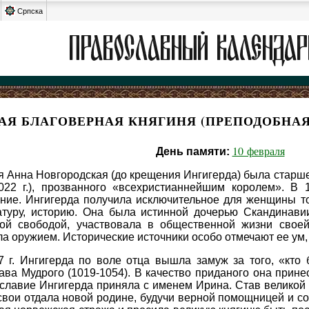
Српска
АЯ БЛАГОВЕРНАЯ КНЯГИНЯ (ПРЕПОДОБНАЯ
10 февраля
День памяти:
я Анна Новгородская (до крещения Ингигерда) была старш
1022 г.), прозванного «всехристианнейшим королем». В 
ние. Ингигерда получила исключительное для женщины то
атуру, историю. Она была истинной дочерью Скандинавии
ой свободой, участвовала в общественной жизни своей
а оружием. Исторические источники особо отмечают ее ум
7 г. Ингигерда по воле отца вышла замуж за того, «кто
ава Мудрого (1019-1054). В качество приданого она прине
славие Ингигерда приняла с именем Ирина. Став великой к
свои отдала новой родине, будучи верной помощницей и со