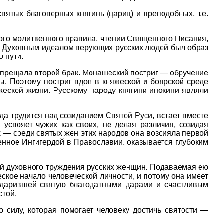
ятых благоверных княгинь (цариц) и преподобных, т.е.
ого молитвенного правила, чтении Священного Писания,
ь. Духовным идеалом верующих русских людей был образ
 пути.
запрещала второй брак. Монашеский постриг — обручение
. Поэтому постриг вдов в княжеской и боярской среде
еской жизни. Русскому народу княгини-инокини являли
а трудится над созиданием Святой Руси, встает вместе
усвояет чужих как своих, не делая различия, созидая
 — среди святых жен этих народов она возсияла первой
ченное Ингигердой в Православии, оказывается глубоким
й духовного труждения русских женщин. Подаваемая ею
ское начало человеческой личности, и потому она имеет
одарившей святую благодатными дарами и счастливым
стой.
 силу, которая помогает человеку достичь святости —