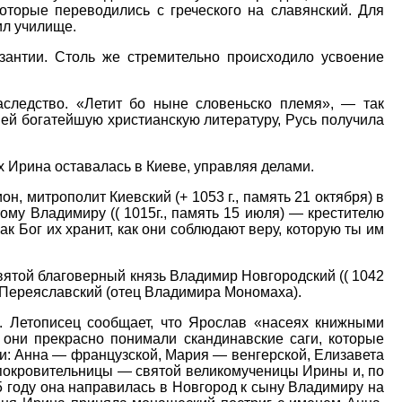
оторые переводились с греческого на славянский. Для
ил училище.
зантии. Столь же стремительно происходило усвоение
ледство. «Летит бо ныне словеньско племя», — так
шей богатейшую христианскую литературу, Русь получила
х Ирина оставалась в Киеве, управляя делами.
, митрополит Киевский (+ 1053 г., память 21 октября) в
ому Владимиру (( 1015г., память 15 июля) — крестителю
как Бог их хранит, как они соблюдают веру, которую ты им
вятой благоверный князь Владимир Новгородский (( 1042
од Переяславский (отец Владимира Мономаха).
. Летописец сообщает, что Ярослав «насеях книжными
 они прекрасно понимали скандинавские саги, которые
и: Анна — французской, Мария — венгерской, Елизавета
 покровительницы — святой великомученицы Ирины и, по
45 году она направилась в Новгород к сыну Владимиру на