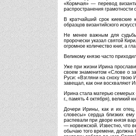
«Кормчая» — перевод византи
распространения грамотности о
В кратчайший срок киевские 
образцов византийского искусс
Не менее важным для судьбы
пророчески указал святой Кири
огромное количество книг, а г
Великому князю часто приходил
Уже при жизни Ирина прославил
своем знаменитом «Слове о зак
Руси: «Взгляни на сноху твою И
завещал, как они восхваляют И
Ирина стала матерью семерых с
г., память 4 октября), велики
Дочери Ирины, как и их отец
словесы» сердца близких ему 
распевали при дворе князя ва
— норвежской. Известно, что 
обычаю того времени, должна б