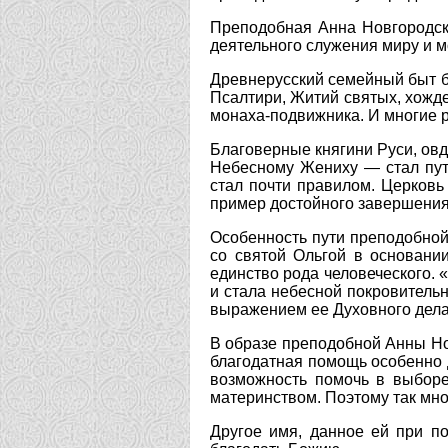
Преподобная Анна Новгородска
деятельного служения миру и м
Древнерусский семейный быт б
Псалтири, Житий святых, хожд
монаха-подвижника. И многие р
Благоверные княгини Руси, овд
Небесному Жениху — стал путе
стал почти правилом. Церков
пример достойного завершения
Особенность пути преподобной
со святой Ольгой в основании
единство рода человеческого.
и стала небесной покровительн
выражением ее Духовного дела
В образе преподобной Анны Но
благодатная помощь особенно д
возможность помочь в выбор
материнством. Поэтому так мно
Другое имя, данное ей при по