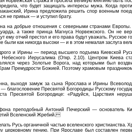
ая норвежская стража и просила великую княгиню быть пос
предила, что будет защищать интересы мужа. Когда проти
раканский, Ирина предложила решить спор военным поеди
ся не привык — и уступил брату.
на на добрые отношения с северными странами Европы. 
уарда, а также принца Магнуса Норвежского. Он не верн
ут ему отчий престол и его права будут уважать. Русское г
е были как никогда высоки — и в этом немалая заслуга вел
рого и Ирины — период высшего подъема Киевской Руси.
Небесного Иерусалима (Откр. 2.10). Центром Киева с
лялся через Золотые Ворога, над которыми был воздви
 Храм Премудрости Божией. Поэтому храмовым праздником
 Анна, выходя замуж за сына Ярослава и Ирины Всеволод
 — благословение Пресвятой Богородицы Русскому государс
та Пресвятой Богородице: «Радуйся, Царствия неруш
Афона преподобный Антоний Печерский — основатель Ки
ретий Вселенский Жребий.
ать Русь органичной частью вселенского христианства. Х
му церковному пению. При Ярославе был составлен первы