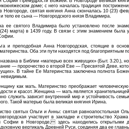
ой Софии Премудрости Божией. В Новгороде великая княг
икокняжеском доме; с него началась традиция пострижения
 в Новгороде, святая княгиня Анна скончалась 10 (23) фе
 и тело ее сына — Новгородского князя Владимира.
а ее святого Владимира было установлено после знаме
 (24) марта) в 1439 году. В связи с этим знамением была
Софии.
га и преподобная Анна Новгородская, стоящие в основ
 материнства. Оба эти пути находятся под благоприятным 
азвана в Библии «матерью всех живущих» (Быт. 3.20.), н
азвание — пророчество о второй Еве — Пресвятой Деве, ко
вущих». В тайне Ее Материнства заключена полнота Боже
 невидимым.
енщину как мать. Материнство преображает человеческую
адости и красот. Женщина — мать является хранительницей 
нно служить зависит внутренний мир и устойчивость сем
ого. Такой матерью была великая княгиня Ирина.
мство святых Ольги и Анны: святая равноапостольная Ол
Новгородская участвует в закладке и строительство Хра
й Софии в Новгороде, здесь находились открытыми д
уховную вертикаль Древней Руси, соединяя два ее главны