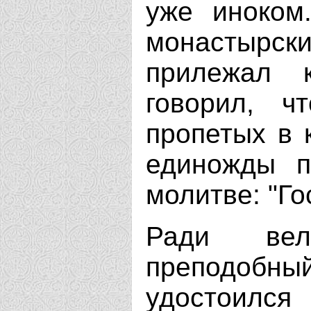
уже иноком
монастырски
прилежал 
говорил, ч
пропетых в 
единожды п
молитве: "Го
Ради вел
преподо
удостоил