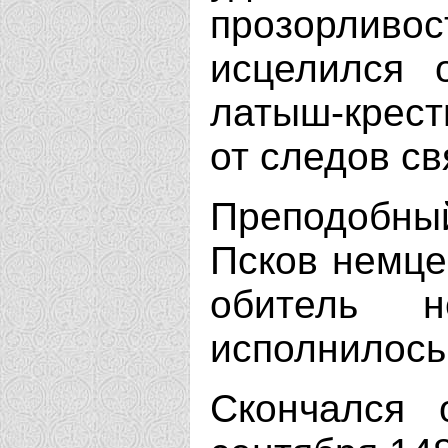
прозорливост
исцелился 
латыш-крест
от следов св
Преподобный
Псков немцев
обитель 
исполнилось
Скончался 