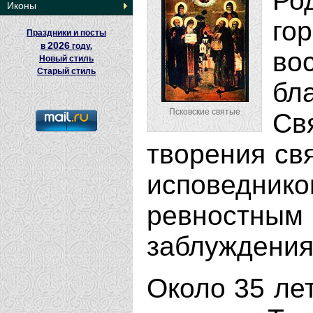
Ро
Иконы
го
Праздники и посты
2026
в
году.
в
Новый стиль
Старый стиль
бл
Псковские святые
С
творения св
исповедник
ревностным
заблуждения
Около 35 лет