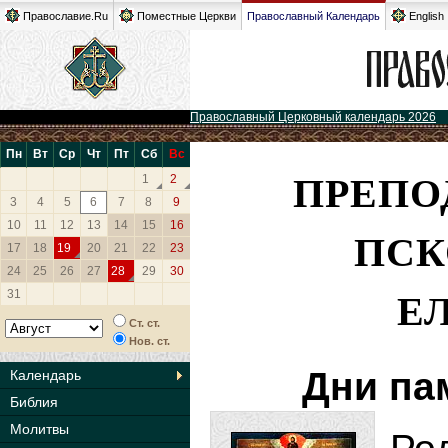
Православие.Ru
Поместные Церкви
Православный Календарь
English
Православный Церковный календарь 2026
Пн
Вт
Ср
Чт
Пт
Сб
Вс
ПРЕПО
1
2
3
4
5
6
7
8
9
10
11
12
13
14
15
16
ПСК
17
18
19
20
21
22
23
24
25
26
27
28
29
30
Е
31
Ст. ст.
Нов. ст.
Дни па
Календарь
Библия
Молитвы