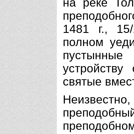
на реке Тол
преподобног
1481 г., 1
полном уеди
пустынны
устройству
святые вмест
Неизвестн
преподобны
преподобно