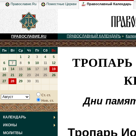
Православный Календарь
Православие.Ru
Поместные Церкви
ПРАВОСЛАВНЫЙ КАЛЕНДАРЬ
»
Кале
ПРАВОСЛАВИЕ.RU
Пн
Вт
Ср
Чт
Пт
Сб
Вс
ТРОПАРЬ
1
2
3
4
5
6
7
8
9
10
11
12
13
14
15
16
17
18
19
К
20
21
22
23
24
25
26
27
28
29
30
31
Ст. ст.
Дни памя
Нов. ст.
КАЛЕНДАРЬ
ИКОНЫ
Тропарь Ио
МОЛИТВЫ