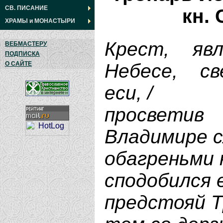
СВ. ПИСАНИЕ
кн.
ХРАМЫ
и
МОНАСТЫРИ
Крест, яв
ВЕБМАСТЕРУ
ПОДПИСКА
Небесе, св
О САЙТЕ
еси, /
просвети
Владимире с
обагреньми к
сподобился 
предстояй Т