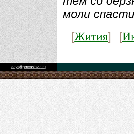
тем со дерз
моли спасти
Жития
И
[
] [
days@pravoslavie.ru