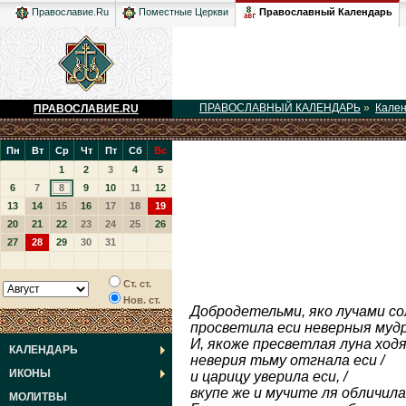
Православный Календарь
Православие.Ru
Поместные Церкви
ПРАВОСЛАВНЫЙ КАЛЕНДАРЬ
»
Кале
ПРАВОСЛАВИЕ.RU
Пн
Вт
Ср
Чт
Пт
Сб
Вс
1
2
3
4
5
6
7
8
9
10
11
12
13
14
15
16
17
18
19
20
21
22
23
24
25
26
27
28
29
30
31
Ст. ст.
Нов. ст.
Добродетельми, яко лучами со
просветила еси неверныя мудре
И, якоже пресветлая луна ходя
КАЛЕНДАРЬ
неверия тьму отгнала еси /
ИКОНЫ
и царицу уверила еси, /
вкупе же и мучите ля обличила 
МОЛИТВЫ