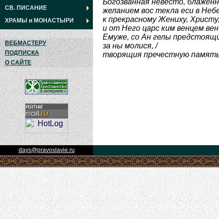
Богозванная невесто, блаженн
СВ. ПИСАНИЕ
желанием вос текла еси в Неб
к прекрасному Жениху, Христу,
ХРАМЫ
и
МОНАСТЫРИ
и от Него царс ким венцем венч
Емуже, со Ан гелы предстоящи,
ВЕБМАСТЕРУ
за ны молися, /
ПОДПИСКА
творящия пречестную память
О САЙТЕ
days@pravoslavie.ru