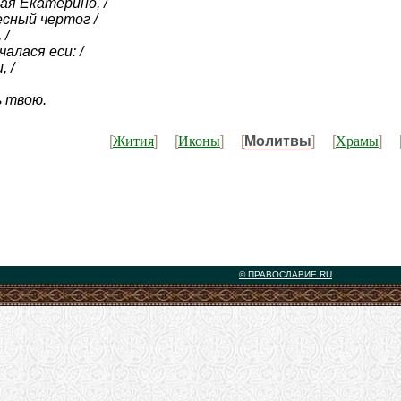
ая Екатерино, /
есный чертог /
 /
алася еси: /
 /
 твою.
Жития
Иконы
Храмы
[
] [
] [
Молитвы
] [
] 
© ПРАВОСЛАВИЕ.RU