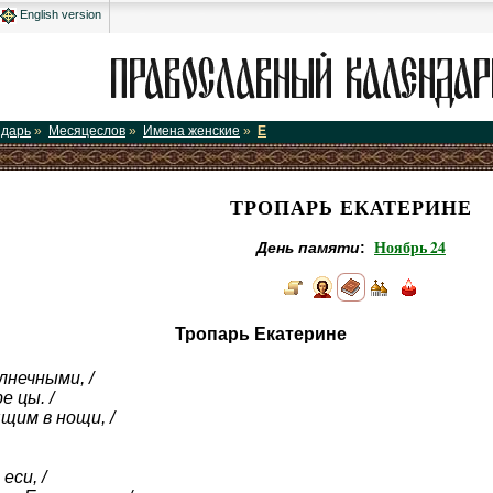
English version
ндарь
»
Месяцеслов
»
Имена женские
»
Е
ТРОПАРЬ ЕКАТЕРИНЕ
Ноябрь 24
День памяти
:
Тропарь Екатерине
лнечными, /
 цы. /
щим в нощи, /
еси, /