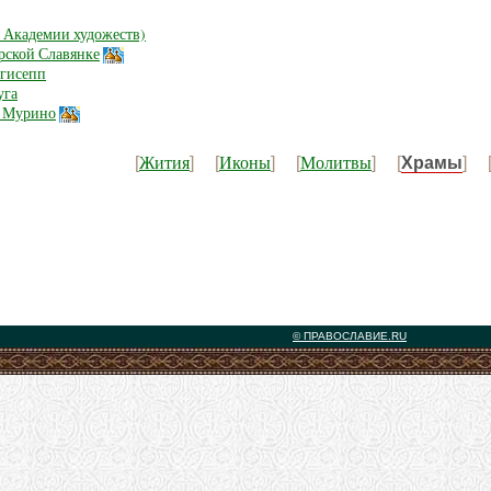
и Академии художеств)
арской Славянке
нгисепп
уга
. Мурино
Жития
Иконы
Молитвы
[
] [
] [
] [
Храмы
] 
© ПРАВОСЛАВИЕ.RU