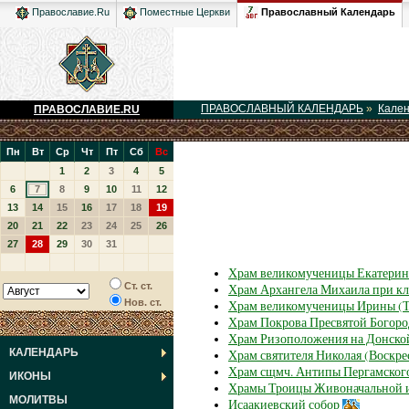
Православный Календарь
Православие.Ru
Поместные Церкви
ПРАВОСЛАВНЫЙ КАЛЕНДАРЬ
»
Кале
ПРАВОСЛАВИЕ.RU
Пн
Вт
Ср
Чт
Пт
Сб
Вс
1
2
3
4
5
6
7
8
9
10
11
12
13
14
15
16
17
18
19
20
21
22
23
24
25
26
27
28
29
30
31
Храм великомученицы Екатерин
Ст. ст.
Храм Архангела Михаила при кл
Нов. ст.
Храм великомученицы Ирины (Т
Храм Покрова Пресвятой Богор
Храм Ризоположения на Донско
КАЛЕНДАРЬ
Храм святителя Николая (Воскре
Храм сщмч. Антипы Пергамског
ИКОНЫ
Храмы Троицы Живоначальной и
МОЛИТВЫ
Исаакиевский собор