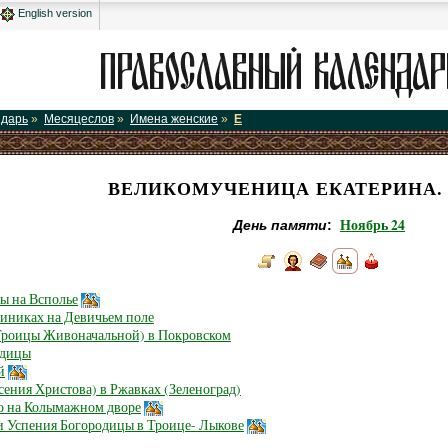
English version
ндарь
»
Месяцеслов
»
Имена женские
»
Е
ВЕЛИКОМУЧЕНИЦА ЕКАТЕРИНА.
Ноябрь 24
День памяти
:
ы на Всполье
иниках на Девичьем поле
роицы Живоначальной) в Покровском
одицы
й
сения Христова) в Ржавках (Зеленоград)
о на Колымажном дворе
 Успения Богородицы в Троице- Лыкове