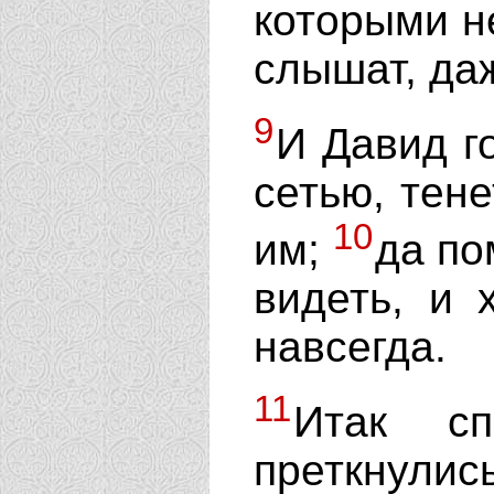
которыми не
слышат, даж
9
И Давид го
сетью, тен
10
им;
да по
видеть, и 
навсегда.
11
Итак сп
преткнули