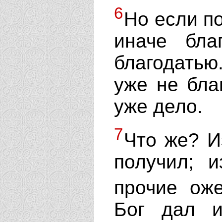
6
Но если по
иначе бл
благодатью
уже не бла
уже дело.
7
Что же? Из
получил; 
прочие ож
Бог дал и