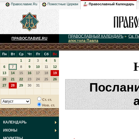
Православный Календарь
Православие.Ru
Поместные Церкви
ПРАВОСЛАВНЫЙ КАЛЕНДАРЬ
»
Св. П
ПРАВОСЛАВИЕ.RU
апостола Павла
Пн
Вт
Ср
Чт
Пт
Сб
Вс
1
2
3
4
5
6
7
8
9
10
11
12
13
14
15
16
17
18
19
20
21
22
23
24
25
26
Послани
27
28
29
30
31
Ст. ст.
Нов. ст.
КАЛЕНДАРЬ
ИКОНЫ
МОЛИТВЫ