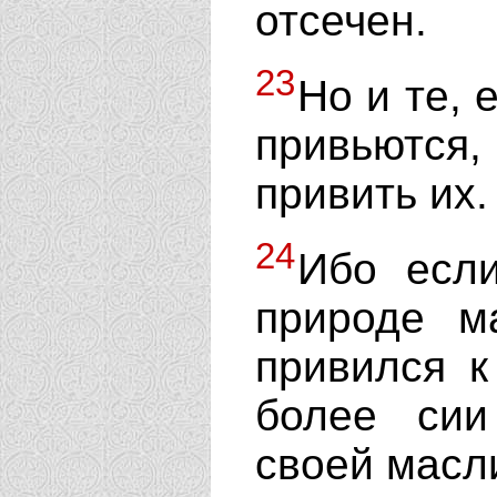
отсечен.
23
Но и те, 
привьются, 
привить их.
24
Ибо если
природе м
привился к
более сии
своей масл