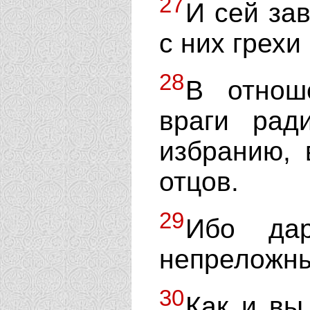
27
И сей зав
с них грехи 
28
В отнош
враги рад
избранию,
отцов.
29
Ибо да
непреложн
30
Как и вы