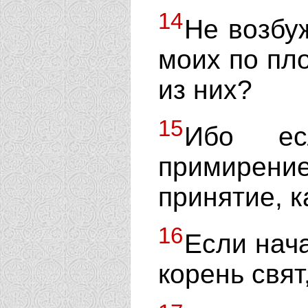
14
Не возбу
моих по пло
из них?
15
Ибо ес
примирен
принятие, к
16
Если нача
корень свят,