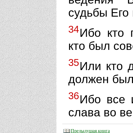
судьбы Его 
34
Ибо кто 
кто был со
35
Или кто 
должен был
36
Ибо все 
слава во ве
Предыдущая книга