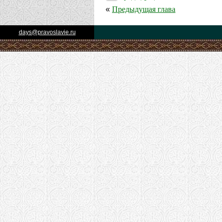
Предыдущая глава
«
days@pravoslavie.ru