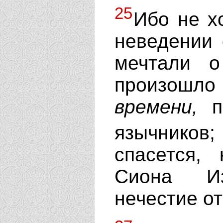
25
Ибо не хо
неведении 
мечтали о
произошл
времени,
по
язычнико
спасется,
Сиона Из
нечестие от