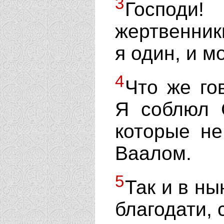
3
Господи!
жертвенник
я один, и м
4
Что же го
Я соблюл 
которые не
Ваалом.
5
Так и в н
благодати, 