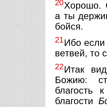
20
Хорошо. 
а ты держи
бойся.
21
Ибо если
ветвей, то 
22
Итак вид
Божию: с
благость 
благости
Б