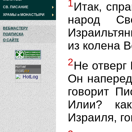
1
Итак, спр
СВ. ПИСАНИЕ
ХРАМЫ
и
МОНАСТЫРИ
народ С
Израильтян
ВЕБМАСТЕРУ
ПОДПИСКА
О САЙТЕ
из колена 
2
Не отверг 
Он наперед 
говорит П
Илии? ка
Израиля, го