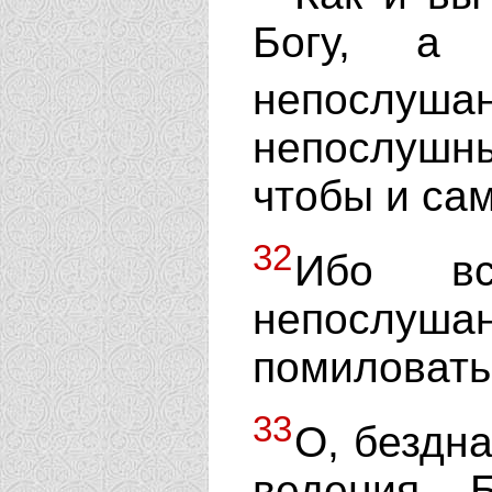
Богу, а 
непослуша
непослушн
чтобы и са
32
Ибо в
непослу
помиловать
33
О, бездна
ведения 