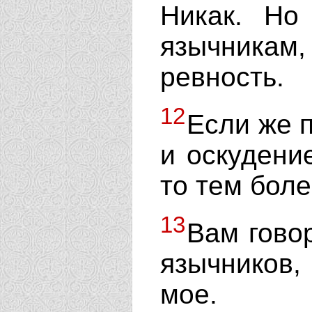
Никак. Но
язычникам
ревность.
12
Если же п
и оскудение
то тем боле
13
Вам гово
язычников
мое.