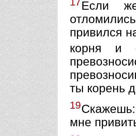
17
Если же
отломилис
привился н
корня и 
превозноси
превознос
ты корень д
19
Скажешь:
мне привить