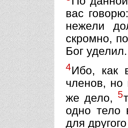
По данной
вас говорю
нежели до
скромно, п
Бог уделил.
4
Ибо, как 
членов, но 
5
же дело,
одно тело 
для другого