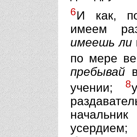
6
И как, п
имеем ра
имеешь
ли
по мере в
пребывай
в
8
учении;
раздавател
начальн
усердием