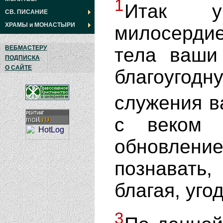
1
Итак у
СВ. ПИСАНИЕ
ХРАМЫ
и
МОНАСТЫРИ
милосерди
тела ваши
ВЕБМАСТЕРУ
ПОДПИСКА
О САЙТЕ
благоугод
служения в
с веком 
обновлени
познавать
благая, уго
3