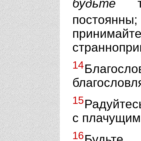
будьте
те
постоян
принимай
страннопри
14
Благосло
благословля
15
Радуйтес
с плачущим
16
Будьте