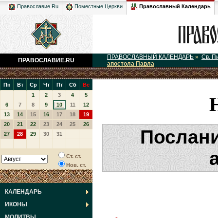
Православный Календарь
Православие.Ru
Поместные Церкви
ПРАВОСЛАВНЫЙ КАЛЕНДАРЬ
»
Св. П
ПРАВОСЛАВИЕ.RU
апостола Павла
Пн
Вт
Ср
Чт
Пт
Сб
Вс
1
2
3
4
5
6
7
8
9
10
11
12
13
14
15
16
17
18
19
20
21
22
23
24
25
26
Послани
27
28
29
30
31
Ст. ст.
Нов. ст.
КАЛЕНДАРЬ
ИКОНЫ
МОЛИТВЫ