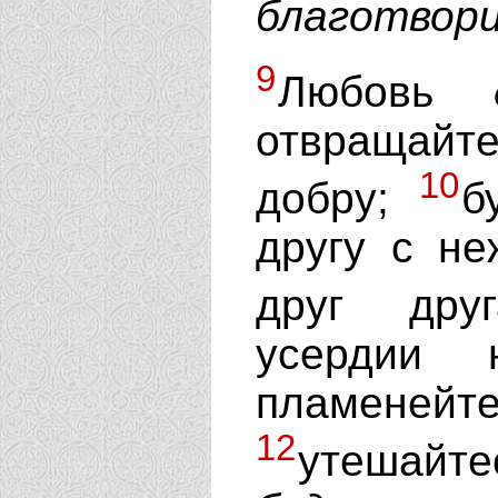
благотвор
9
Любовь
отвращайт
10
добру;
б
другу с не
друг дру
усердии 
пламеней
12
утешайт