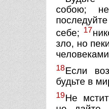
собою; не
последуйте
17
себе;
ник
зло, но пек
человеками
18
Если во
будьте в м
19
Не мстит
но дайте