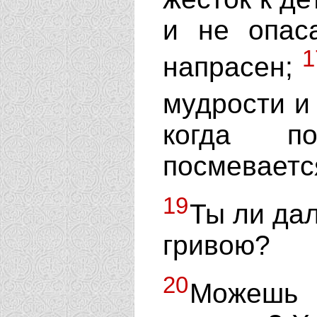
и не опаса
1
напрасен;
мудрости и
когда по
посмевается
19
Ты ли дал
гривою?
20
Можешь 