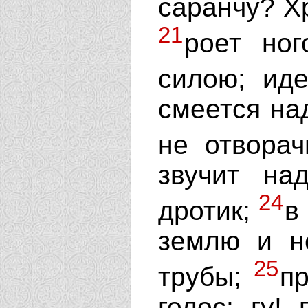
саранчу? Хр
21
роет но
силою; ид
смеется на
не отвора
звучит на
24
дротик;
в
землю и н
25
трубы;
пр
голос: гу! 