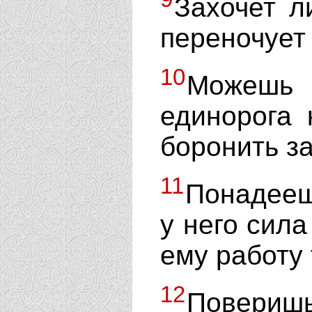
Захочет л
переночует 
10
Можешь 
единорога 
боронить з
11
Понадееш
у него сила
ему работу
12
Повериш