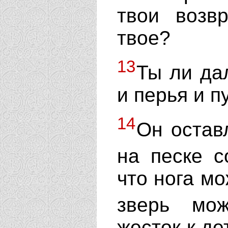
твои возв
твое?
13
Ты ли да
и перья и п
14
Он остав
на песке с
что нога мо
зверь мо
жесток к де