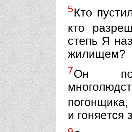
5
Кто пустил
кто разре
степь Я на
жилищем?
7
Он пос
многолюдс
погонщика
и гоняется 
9