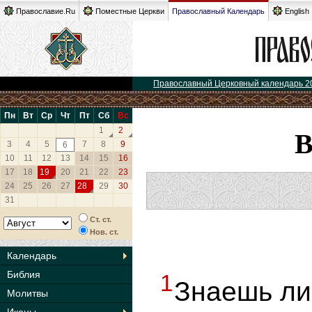
Православие.Ru
Поместные Церкви
Православный Календарь
English
Православный Церковный календарь 2
Пн
Вт
Ср
Чт
Пт
Сб
Вс
1
2
3
4
5
7
8
9
6
10
11
12
13
14
15
16
17
18
19
20
21
22
23
24
25
26
27
28
29
30
31
Ст. ст.
Нов. ст.
Календарь
Библия
1
Знаешь ли
Молитвы