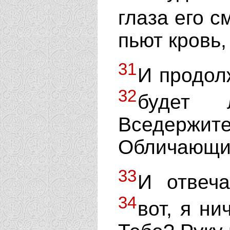
глаза его с
пьют кровь, 
31
И продол
32
будет 
Вседерж
Обличающий
33
И отвеча
34
вот, я ни