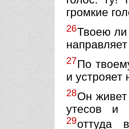
громкие гол
26
Твоею ли
направляет
27
По твоем
и устрояет 
28
Он живет 
утесов и 
29
оттуда 