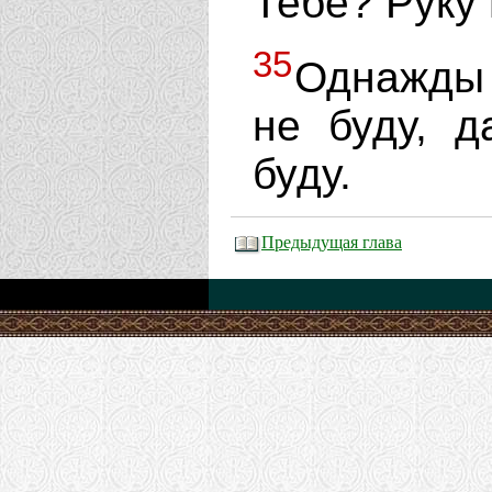
Тебе? Руку
35
Однажды я
не буду, 
буду.
Предыдущая глава