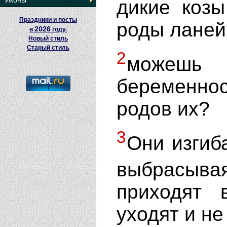
Иконы
дикие козы
Праздники и посты
роды ланей
2026
в
году.
Новый стиль
Старый стиль
2
можешь 
беременнос
родов их?
3
Они изгиб
выбрасыв
приходят 
уходят и не