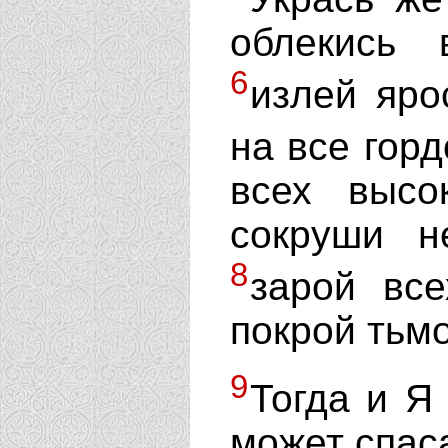
облекись 
6
излей яро
на все горд
всех высо
сокруши н
8
зарой вс
покрой тьм
9
Тогда и Я
может спаса