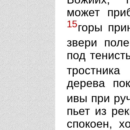
может при
15
горы при
звери пол
под тенист
тростника
дерева по
ивы при ру
пьет из рек
спокоен, х