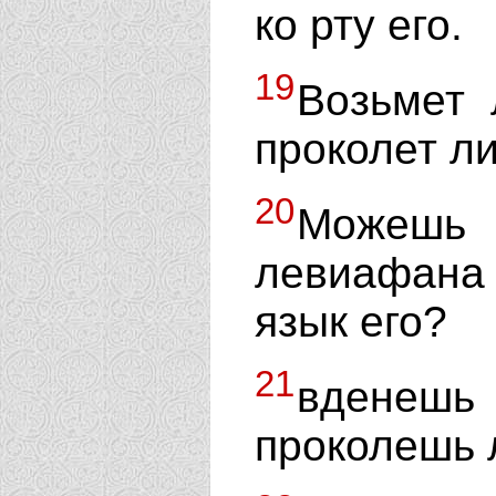
ко рту его.
19
Возьмет 
проколет л
20
Можешь
левиафана
язык его?
21
вденешь 
проколешь 