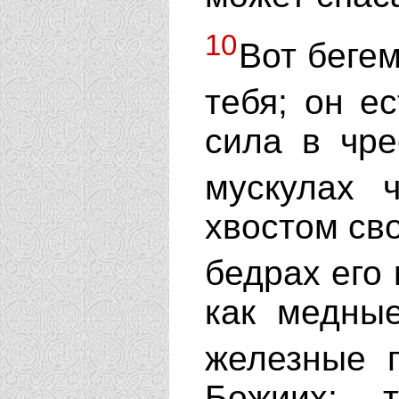
10
Вот бегем
тебя; он ес
сила в чре
мускулах 
хвостом сво
бедрах его
как медные
железные 
Божиих; 