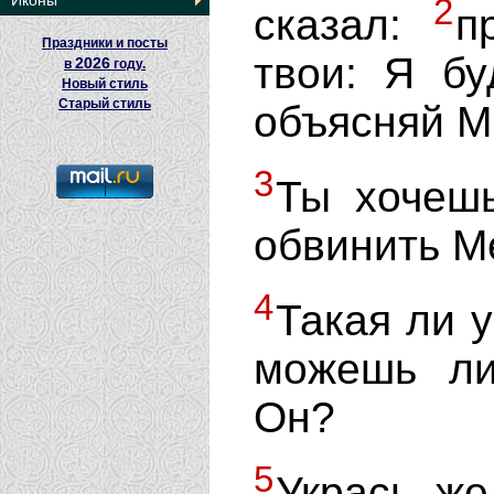
Иконы
2
сказал:
п
Праздники и посты
твои: Я бу
2026
в
году.
Новый стиль
Старый стиль
объясняй М
3
Ты хочешь
обвинить М
4
Такая ли у
можешь ли
Он?
5
Укрась же