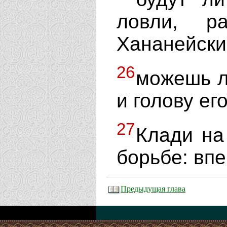
ловли, р
Хананейски
26
можешь л
и голову е
27
Клади на
борьбе: впе
Предыдущая глава