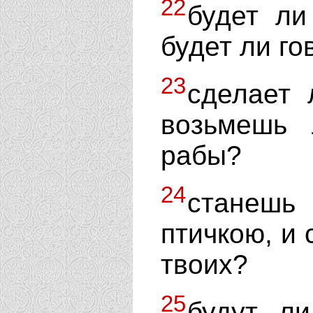
22
будет ли
будет ли го
23
сделает 
возьмешь 
рабы?
24
станешь
птичкою, и 
твоих?
25
будут ли