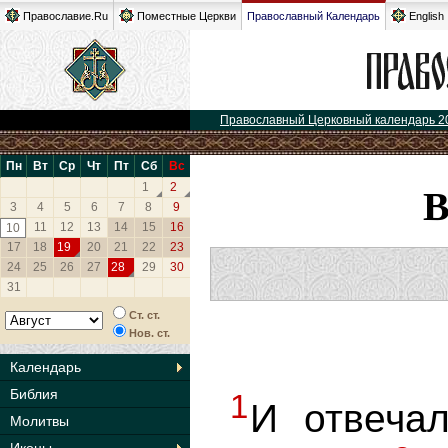
Православие.Ru
Поместные Церкви
Православный Календарь
English
Православный Церковный календарь 2
Пн
Вт
Ср
Чт
Пт
Сб
Вс
1
2
3
4
5
6
7
8
9
11
12
13
14
15
16
10
17
18
19
20
21
22
23
24
25
26
27
28
29
30
31
Ст. ст.
Нов. ст.
Календарь
Библия
1
И отвеча
Молитвы