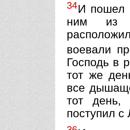
34
И пошел 
ним из 
расположи
воевали пр
Господь в р
тот же ден
все дышаще
тот день,
поступил с
36