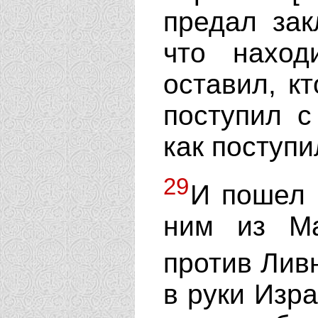
предал за
что наход
оставил, кт
поступил с
как поступ
29
И пошел 
ним из М
против Лив
в руки Изра