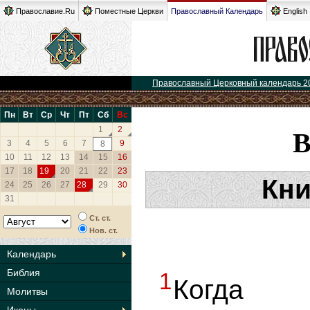
Православие.Ru
Поместные Церкви
Православный Календарь
English
Православный Церковный календарь 2
Пн
Вт
Ср
Чт
Пт
Сб
Вс
1
2
3
4
5
6
7
9
8
10
11
12
13
14
15
16
17
18
19
20
21
22
23
Кни
24
25
26
27
28
29
30
31
Ст. ст.
Нов. ст.
Календарь
Библия
1
Когда 
Молитвы