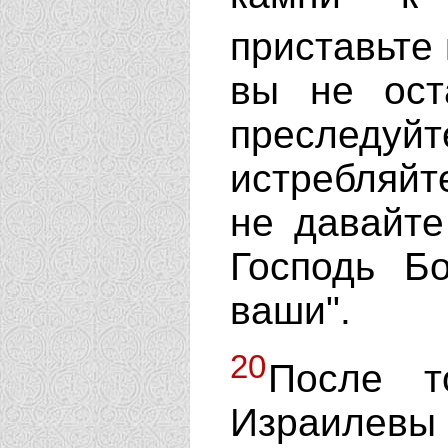
приставьте 
вы не оста
преслед
истребляйт
не давайте
Господь Б
ваши".
20
После т
Израилевы