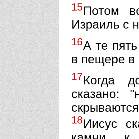
15
Потом в
Израиль с н
16
А те пят
в пещере в
17
Когда д
сказано: 
скрывают
18
Иисус ск
камни к