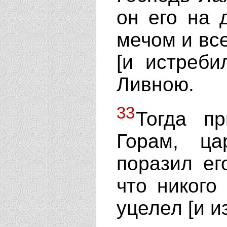
он его на 
мечом и вс
[и истреби
Ливною.
33
Тогда п
Горам, ца
поразил ег
что никого
уцелел [и и