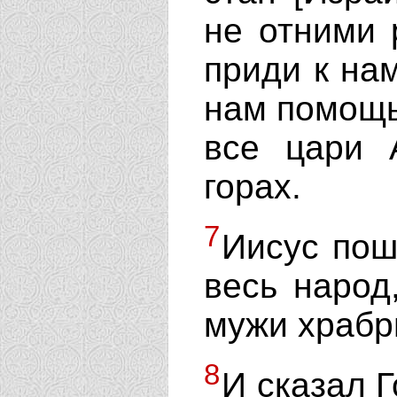
не отними 
приди к нам
нам помощь
все цари 
горах.
7
Иисус пош
весь народ
мужи храбр
8
И сказал Г