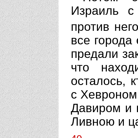
Израиль с
против нег
все города 
предали за
что наход
осталось, к
с Хевроном 
Давиром и ц
Ливною и ц