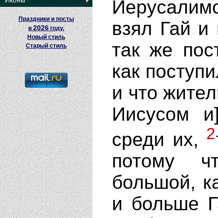
Иконы
Иерусалим
Праздники и посты
взял Гай и 
2026
в
году.
Новый стиль
так же пос
Старый стиль
как поступи
и что жител
Иисусом и
2
среди их,
потому ч
большой, ка
и больше Г