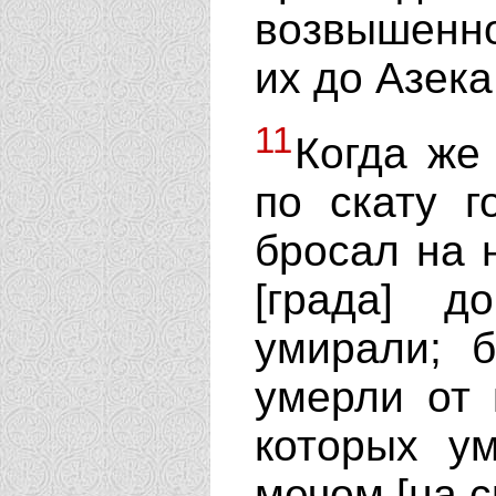
возвышенно
их до Азека
11
Когда же
по скату г
бросал на 
[града] 
умирали; 
умерли от 
которых у
мечом [на с