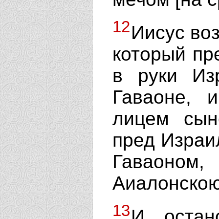
12
Иисус воз
который пр
в руки Из
Гаваоне, 
лицем сын
пред Израил
Гаваоном
Аиалонскою
13
И остан