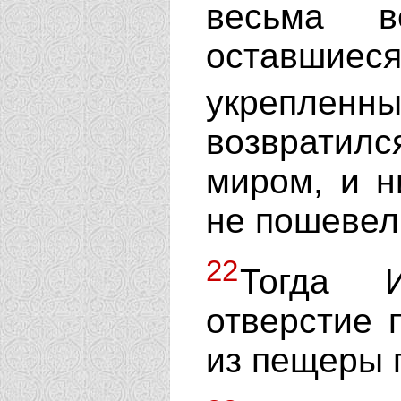
весьма в
оставшиеся
укрепл
возвратился
миром, и н
не пошевел
22
Тогда И
отверстие 
из пещеры 