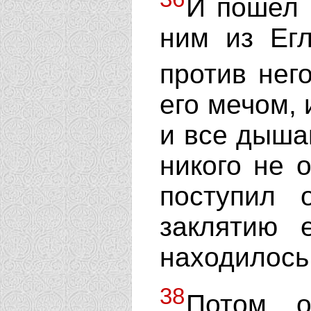
И пошел 
ним из Ег
против нег
его мечом, 
и все дыша
никого не о
поступил 
заклятию 
находилось
38
Потом о