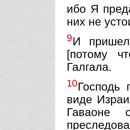
ибо Я преда
них не усто
9
И пришел
[потому ч
Галгала.
10
Господь 
виде Израи
Гаваоне 
преследо