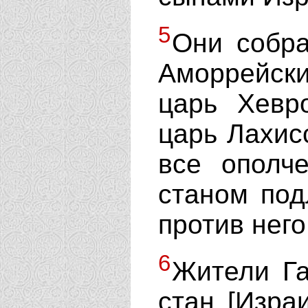
5
Они собра
Аморрейск
царь Хевр
царь Лахисс
все ополч
станом под
против него
6
Жители Га
стан [Израи