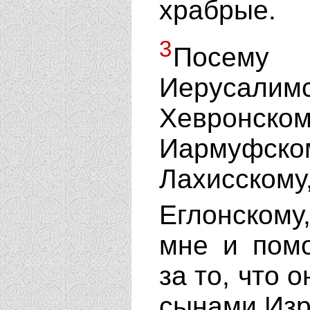
храбрые.
3
Посему
Иерусалимс
Хевронск
Иармуфск
Лахисско
Еглонскому,
мне и помо
за то, что 
сынами Из