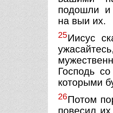
подошли и
на выи их.
25
Иисус ск
ужасайте
мужестве
Господь со
которыми б
26
Потом по
повесил их