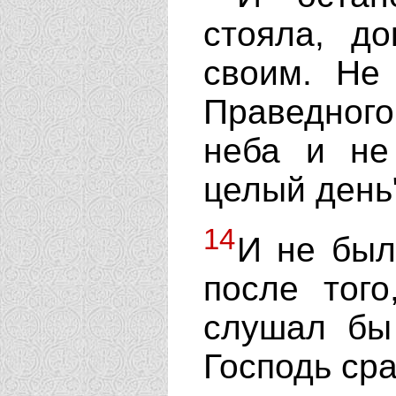
стояла, д
своим. Не
Праведног
неба и не
целый день
14
И не был
после того
слушал бы 
Господь ср