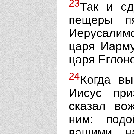
23
Так и сд
пещеры п
Иерусалим
царя Иарму
царя Еглонс
24
Когда вы
Иисус при
сказал во
ним: подо
вашими н