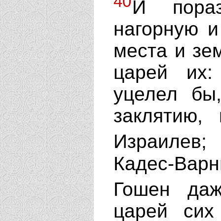
40
И пора
нагорную и
места и зе
царей их:
уцелел бы
заклятию,
Израилев
Кадес-Вар
Гошен да
царей сих