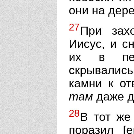
они на дере
27
При зах
Иисус, и с
их в пе
скрывалис
камни к о
там
даже д
28
В тот же
поразил [