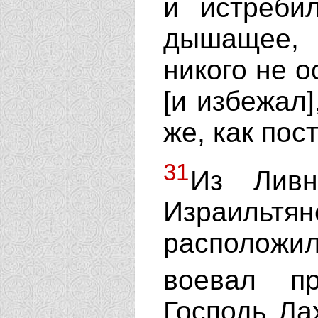
и истреби
дышащее
никого не о
[и избежал]
же, как пос
31
Из Лив
Израильт
расположи
воевал п
Господь Ла