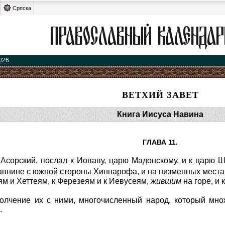
Српска
026
ВЕТХИЙ ЗАВЕТ
Книга Иисуса Навина
ГЛАВА 11.
Асорский, послал к Иоваву, царю Мадонскому, и к царю 
равнине с южной стороны Хиннарофа, и на низменных места
еям и Хеттеям, к Ферезеям и к Иевусеям,
жившим
на горе, и 
олчение их с ними, многочисленный народ, который мно
.