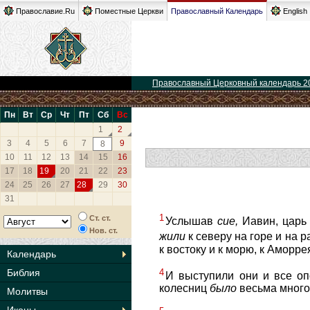
Православие.Ru
Поместные Церкви
Православный Календарь
English
Православный Церковный календарь 2
Пн
Вт
Ср
Чт
Пт
Сб
Вс
1
2
3
4
5
6
7
9
8
10
11
12
13
14
15
16
17
18
19
20
21
22
23
24
25
26
27
28
29
30
31
1
Ст. ст.
Услышав
сие,
Иавин, царь 
Нов. ст.
жили
к северу на горе и на 
к востоку и к морю, к Аморр
Календарь
4
Библия
И выступили они и все оп
колесниц
было
весьма много
Молитвы