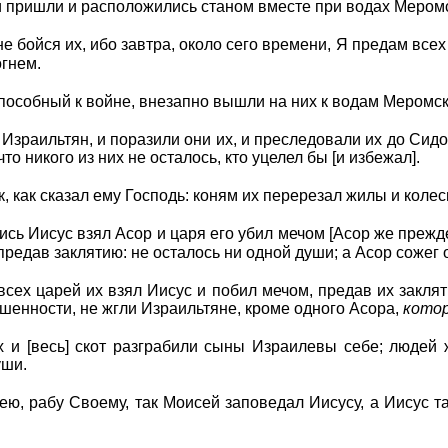
 и пришли и расположились станом вместе при водах Меромс
не бойся их, ибо завтра, около сего времени, Я предам всех
огнем.
способный к войне, внезапно вышли на них к водам Меромск
и Израильтян, и поразили они их, и преследовали их до С
 что никого из них не осталось, кто уцелел бы [и избежал].
к, как сказал ему Господь: коням их перерезал жилы и коле
сь Иисус взял Асор и царя его убил мечом [Асор же прежд
 предав заклятию: не осталось ни одной души; а Асор сожег 
всех царей их взял Иисус и побил мечом, предав их закля
шенности, не жгли Израильтяне, кроме одного Асора,
кото
х и [весь] скот разграбили сыны Израилевы себе; людей 
уши.
ю, рабу Своему, так Моисей заповедал Иисусу, а Иисус так