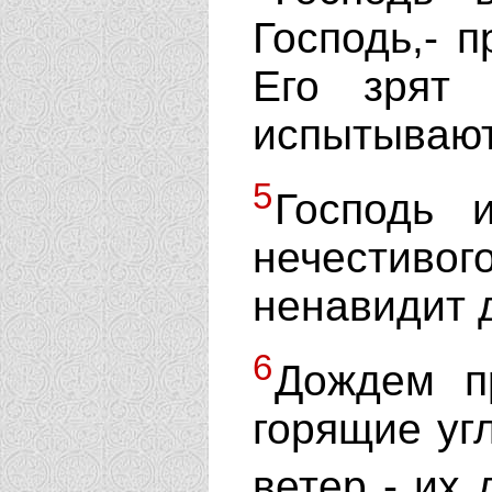
Господь,- п
Его зрят 
испытывают
5
Господь 
нечестив
ненавидит 
6
Дождем п
горящие угл
ветер - их