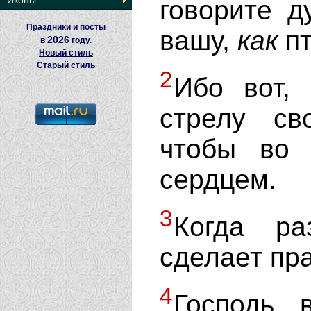
Иконы
говорите д
Праздники и посты
вашу,
как
пт
2026
в
году.
Новый стиль
Старый стиль
2
Ибо вот, 
стрелу св
чтобы во 
сердцем.
3
Когда ра
сделает пр
4
Господь 