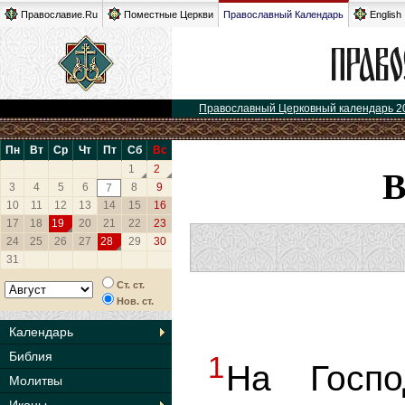
Православие.Ru
Поместные Церкви
Православный Календарь
English
Православный Церковный календарь 2
Пн
Вт
Ср
Чт
Пт
Сб
Вс
1
2
3
4
5
6
8
9
7
10
11
12
13
14
15
16
17
18
19
20
21
22
23
24
25
26
27
28
29
30
31
Ст. ст.
Нов. ст.
Календарь
Библия
1
На Госп
Молитвы