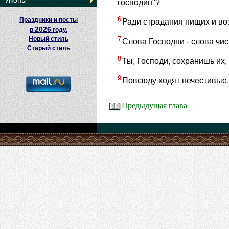
Иконы
господин"?
6
Праздники и посты
Ради страдания нищих и воз
2026
в
году.
7
Новый стиль
Слова Господни - слова чис
Старый стиль
8
Ты, Господи, сохранишь их,
9
Повсюду ходят нечестивые,
Предыдущая глава