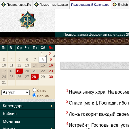
Православие.Ru
Поместные Церкви
Православный Календарь
English
Православный Церковный календарь 2
Пн
Вт
Ср
Чт
Пт
Сб
Вс
1
2
3
4
5
6
7
9
8
10
11
12
13
14
15
16
17
18
19
20
21
22
23
24
25
26
27
28
29
30
31
1
Ст. ст.
Начальнику хора. На восьм
Нов. ст.
2
Спаси [меня], Господи, ибо
Календарь
3
Библия
Ложь говорит каждый своему
Молитвы
4
Истребит Господь все уст