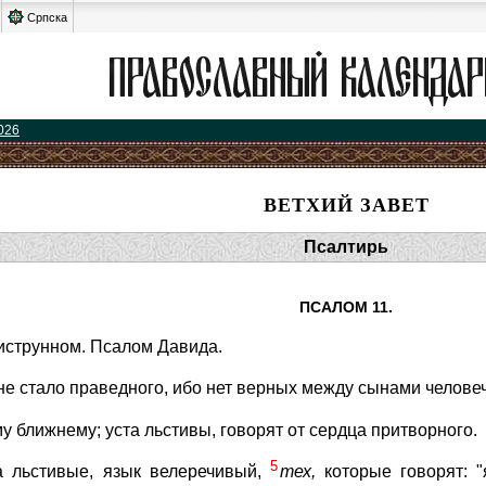
Српска
026
ВЕТХИЙ ЗАВЕТ
Псалтирь
ПСАЛОМ 11.
иструнном. Псалом Давида.
 не стало праведного, ибо нет верных между сынами челове
 ближнему; уста льстивы, говорят от сердца притворного.
5
а льстивые, язык велеречивый,
тех,
которые говорят: 