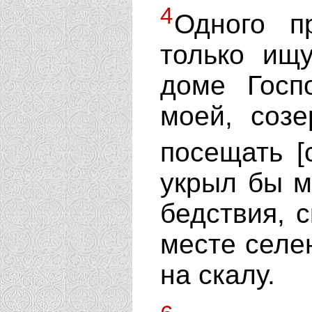
4
Одного п
только ищ
доме Госп
моей, созе
посещать [
укрыл бы м
бедствия, 
месте селе
на скалу.