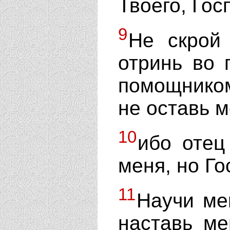
Твоего, Гос
9
Не скрой
отринь во 
помощником
не оставь м
10
ибо отец
меня, но Го
11
Научи ме
наставь ме