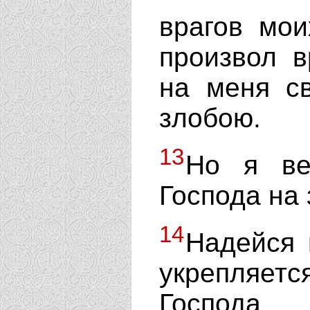
врагов мо
произвол в
на меня с
злобою.
13
Но я ве
Господа на
14
Надейся 
укрепляется
Господа.