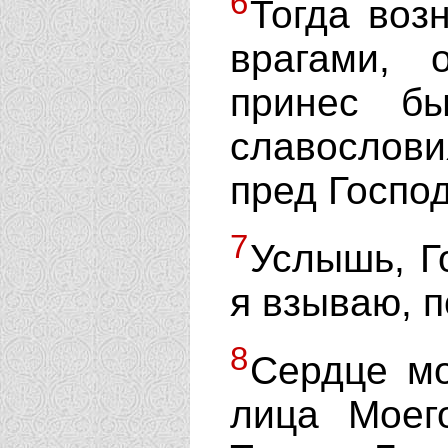
6
Тогда воз
врагами,
принес б
славословия
пред Госпо
7
Услышь, Г
я взываю, 
8
Сердце мо
лица Моег