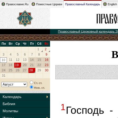
Православие.Ru
Поместные Церкви
Православный Календарь
English
Православный Церковный календарь 2
Пн
Вт
Ср
Чт
Пт
Сб
Вс
1
2
3
4
5
6
7
8
9
11
12
13
14
15
16
10
17
18
19
20
21
22
23
24
25
26
27
28
29
30
31
Ст. ст.
Нов. ст.
Календарь
Библия
1
Господь -
Молитвы