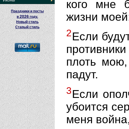
Иконы
кого мне б
Праздники и посты
жизни моей
2026
в
году.
Новый стиль
Старый стиль
2
Если будут
противники 
плоть мою,
падут.
3
Если опол
убоится сер
меня война,