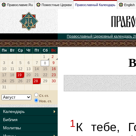
Православие.Ru
Поместные Церкви
Православный Календарь
English
Православный Церковный календарь 2
Пн
Вт
Ср
Чт
Пт
Сб
Вс
1
2
3
4
5
6
7
9
8
10
11
12
13
14
15
16
17
18
19
20
21
22
23
24
25
26
27
28
29
30
31
Ст. ст.
Нов. ст.
Календарь
Библия
1
К тебе, Г
Молитвы