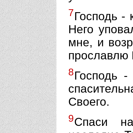
7
Господь - 
Него упова
мне, и воз
прославлю 
8
Господь -
спаситель
Своего.
9
Спаси на