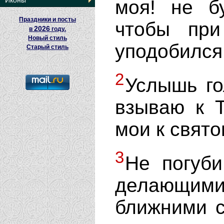
Иконы
моя! не б
Праздники и посты
чтобы пр
2026
в
году.
Новый стиль
уподобился
Старый стиль
2
Услышь го
взываю к Т
мои к свято
3
Не погуб
делающим
ближними с