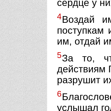
сердце у ни
4
Воздай и
поступкам 
им, отдай 
5
За то, ч
действиям Г
разрушит их
6
Благосл
услышал го