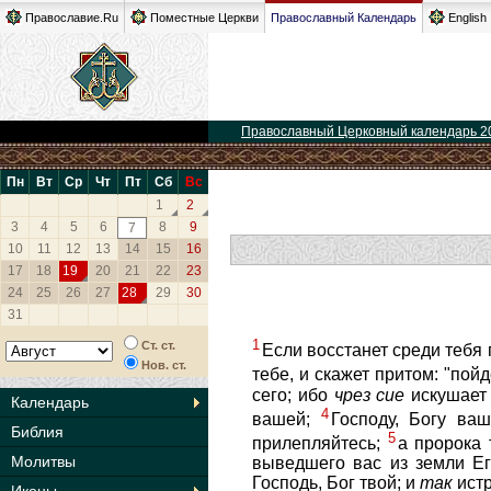
Православие.Ru
Поместные Церкви
Православный Календарь
English
Православный Церковный календарь 2
Пн
Вт
Ср
Чт
Пт
Сб
Вс
1
2
3
4
5
6
8
9
7
10
11
12
13
14
15
16
17
18
19
20
21
22
23
24
25
26
27
28
29
30
31
1
Ст. ст.
Если восстанет среди тебя 
Нов. ст.
тебе, и скажет притом: "пой
сего; ибо
чрез
сие
искушает 
Календарь
4
вашей;
Господу, Богу ва
Библия
5
прилепляйтесь;
а пророка 
Молитвы
выведшего вас из земли Ег
Господь, Бог твой; и
так
истр