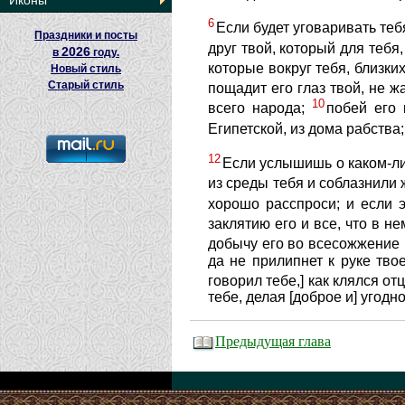
Иконы
6
Если будет уговаривать тебя
Праздники и посты
друг твой, который для тебя
2026
в
году.
которые вокруг тебя, близких
Новый стиль
Старый стиль
пощадит его глаз твой, не ж
10
всего народа;
побей его 
Египетской, из дома рабства
12
Если услышишь о каком-либ
из среды тебя и соблазнили 
хорошо расспроси; и если э
заклятию его и все, что в не
добычу его во всесожжение Г
да не прилипнет к руке тво
говорил тебе,] как клялся от
тебе, делая [доброе и] угодн
Предыдущая глава