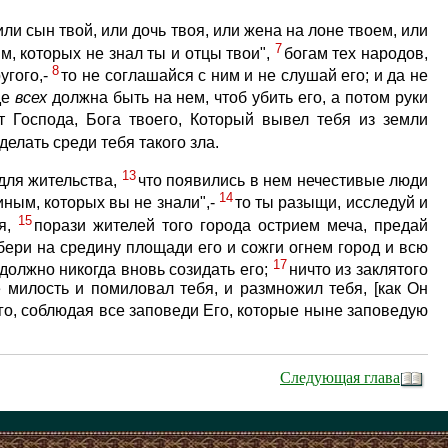
или сын твой, или дочь твоя, или жена на лоне твоем, или
7
ым, которых не знал ты и отцы твои",
богам тех народов,
8
угого,-
то не соглашайся с ним и не слушай его; и да не
де
всех
должна быть на нем, чтоб убить его, а потом руки
т Господа, Бога твоего, Который вывел тебя из земли
делать среди тебя такого зла.
13
 для жительства,
что появились в нем нечестивые люди
14
иным, которых вы не знали",-
то ты разыщи, исследуй и
15
бя,
порази жителей того города острием меча, предай
бери на средину площади его и сожги огнем город и всю
17
 должно никогда вновь созидать его;
ничто из заклятого
е милость и помиловал тебя, и размножил тебя, [как Он
его, соблюдая все заповеди Его, которые ныне заповедую
Следующая глава