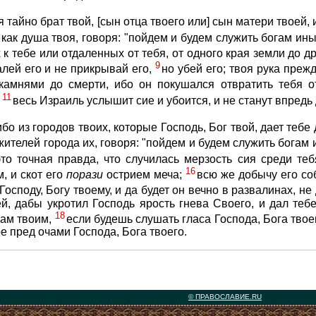
 тайно брат твой, [сын отца твоего или] сын матери твоей, 
, как душа твоя, говоря: "пойдем и будем служить богам ин
 к тебе или отдаленных от тебя, от одного края земли до др
9
алей его и не прикрывай его,
но убей его; твоя рука преж
камнями до смерти, ибо он покушался отвратить тебя о
11
;
весь Израиль услышит сие и убоится, и не станут впредь 
о из городов твоих, которые Господь, Бог твой, дает тебе
жителей города их, говоря: "пойдем и будем служить богам 
то точная правда, что случилась мерзость сия среди те
16
м, и скот его
порази
острием меча;
всю же добычу его со
осподу, Богу твоему, и да будет он вечно в развалинах, не
ей, дабы укротил Господь ярость гнева Своего, и дал теб
18
цам твоим,
если будешь слушать гласа Господа, Бога тво
ое пред очами Господа, Бога твоего.
© ПРАВОСЛАВИЕ.RU