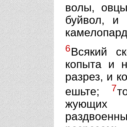
волы, овц
буйвол, и 
камелопард
6
Всякий ск
копыта и н
разрез, и к
7
ешьте;
т
жующих
раздвоен