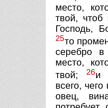
место, кот
твой, чтоб
Господь, Б
25
то промен
серебро в
место, кот
26
твой;
и 
всего, чего
овец, вин
потребует 