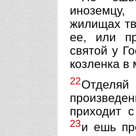
иноземц
жилищах тво
ее, или п
святой у Го
козленка в 
22
Отделя
произведе
приходит с
23
и ешь пр