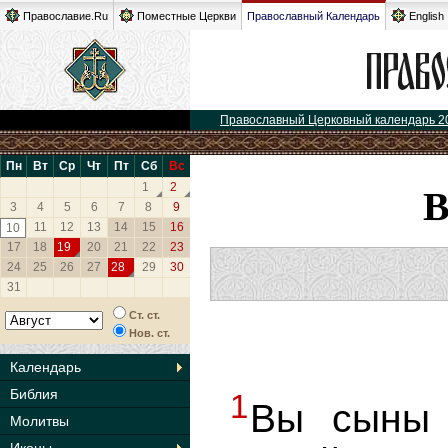
Православие.Ru
Поместные Церкви
Православный Календарь
English
Православный Церковный календарь 2
Пн
Вт
Ср
Чт
Пт
Сб
Вс
1
2
3
4
5
6
7
8
9
11
12
13
14
15
16
10
17
18
19
20
21
22
23
24
25
26
27
28
29
30
31
Ст. ст.
Нов. ст.
Календарь
Библия
1
Вы сыны 
Молитвы