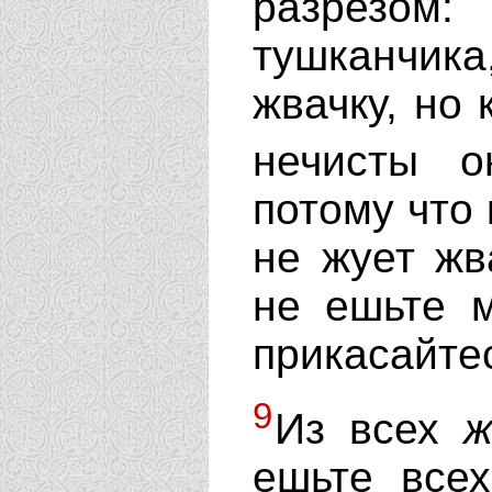
разрезом
тушканчика,
жвачку, но 
нечисты 
потому что 
не жует жв
не ешьте м
прикасайте
9
Из всех
ж
ешьте всех