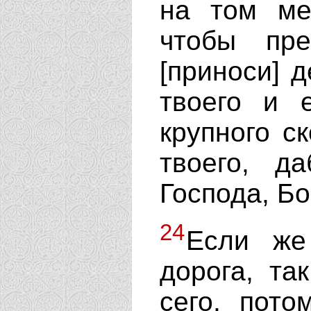
на том ме
чтобы пр
[приноси] д
твоего и 
крупного ск
твоего, д
Господа, Бо
24
Если же
дорога, та
сего, пото