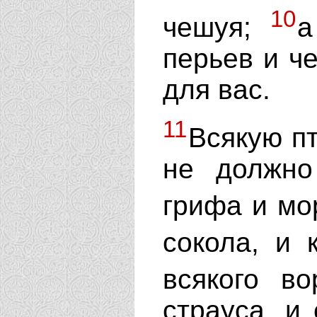
10
чешуя;
а
перьев и че
для вас.
11
Всякую п
не должно
грифа и мо
сокола, и 
всякого в
страуса, и 