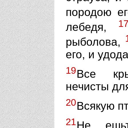
породою е
1
лебедя,
рыболова,
его, и удод
19
Все кры
нечисты для
20
Всякую пт
21
Не ешьт