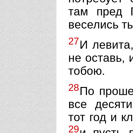
там пред 
веселись ты
27
И левита
не оставь, 
тобою.
28
По проше
все десят
тот год и к
29
и пусть 