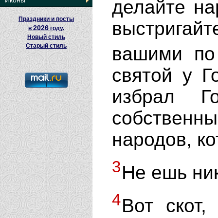
Иконы
делайте н
Праздники и посты
выстрига
2026
в
году.
Новый стиль
Старый стиль
вашими п
святой у Г
избрал Г
собственн
народов, ко
3
Не ешь ни
4
Вот скот,