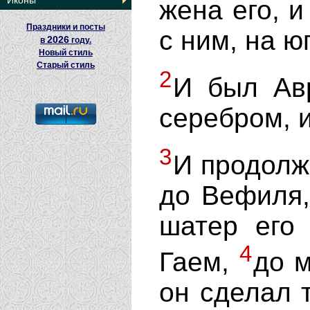
Иконы
жена его, и
Праздники и посты
с ним, на юг
2026
в
году.
Новый стиль
Старый стиль
2
И был Авр
серебром, и
3
И продолж
до Вефиля,
шатер его
4
Гаем,
до м
он сделал 