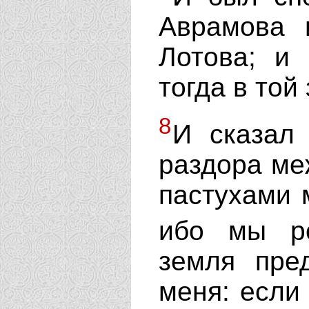
Аврамова 
Лотова; и
тогда в той
8
И сказал
раздора ме
пастухами 
ибо мы р
земля пре
меня: если 