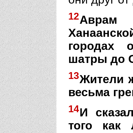
12
Аврам 
Ханаанск
городах 
шатры до 
13
Жители 
весьма гр
14
И сказа
того как 