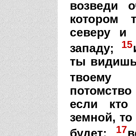
возведи 
котором 
северу и 
15
западу;
ты видишь
твоему н
потомство
если кто
земной, то
17
будет;
в