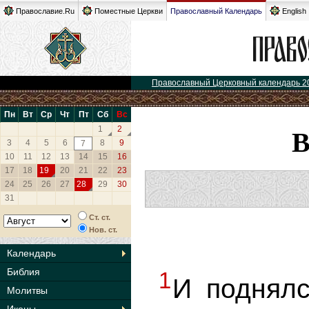
Православие.Ru
Поместные Церкви
Православный Календарь
English
Православный Церковный календарь 2
Пн
Вт
Ср
Чт
Пт
Сб
Вс
1
2
3
4
5
6
8
9
7
10
11
12
13
14
15
16
17
18
19
20
21
22
23
24
25
26
27
28
29
30
31
Ст. ст.
Нов. ст.
Календарь
Библия
1
И поднялс
Молитвы