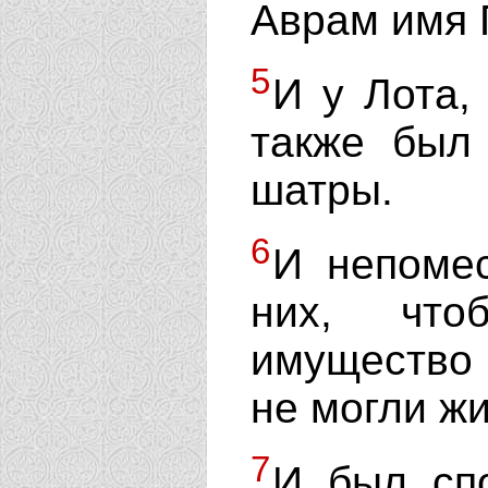
Аврам имя 
5
И у Лота,
также был
шатры.
6
И непоме
них, что
имущество и
не могли жи
7
И был сп