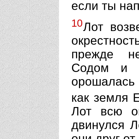
если ты нап
10
Лот возв
окрестнос
прежде н
Содом и 
орошалась 
как земля 
Лот всю о
двинулся Л
они друг от