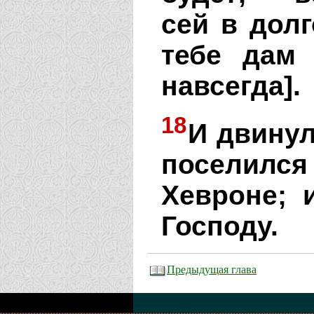
сей в долг
тебе дам 
навсегда].
18
И двинул
поселился
Хевроне; 
Господу.
Предыдущая глава