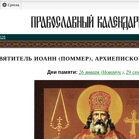
Српска
026
ВЯТИТЕЛЬ ИОАНН (ПОММЕР), АРХИЕПИСК
26 января (Новомуч.)
29 се
Дни памяти:
,