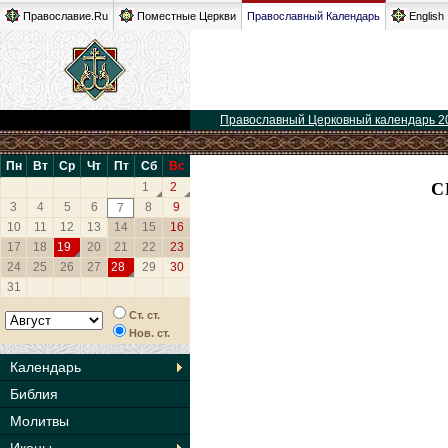
Православие.Ru
Поместные Церкви
Православный Календарь
English
Православный Церковный календарь 2
Пн
Вт
Ср
Чт
Пт
Сб
Вс
С
1
2
3
4
5
6
8
9
7
10
11
12
13
14
15
16
17
18
19
20
21
22
23
24
25
26
27
28
29
30
31
Ст. ст.
Нов. ст.
Календарь
Библия
Молитвы