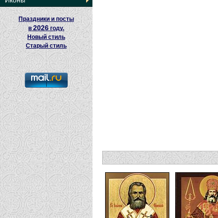
Иконы
Праздники и посты
2026
в
году.
Новый стиль
Старый стиль