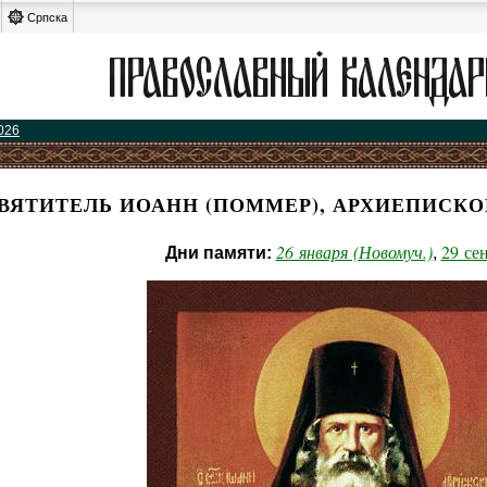
Српска
026
ВЯТИТЕЛЬ ИОАНН (ПОММЕР), АРХИЕПИСК
26 января (Новомуч.)
29 се
Дни памяти:
,