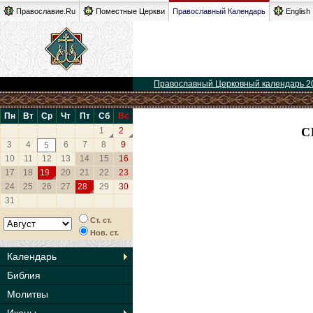
Православие.Ru
Поместные Церкви
Православный Календарь
English
Православный Церковный календарь 2
Пн
Вт
Ср
Чт
Пт
Сб
Вс
С
1
2
3
4
6
7
8
9
5
10
11
12
13
14
15
16
17
18
19
20
21
22
23
24
25
26
27
28
29
30
31
Ст. ст.
Нов. ст.
Календарь
Библия
Молитвы