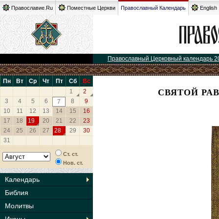
Православие.Ru
Поместные Церкви
Православный Календарь
English
Православный Церковный календарь 2
Пн
Вт
Ср
Чт
Пт
Сб
Вс
СВЯТОЙ РА
1
2
3
4
5
6
8
9
7
10
11
12
13
14
15
16
17
18
19
20
21
22
23
24
25
26
27
28
29
30
31
Ст. ст.
Нов. ст.
Календарь
Библия
Молитвы