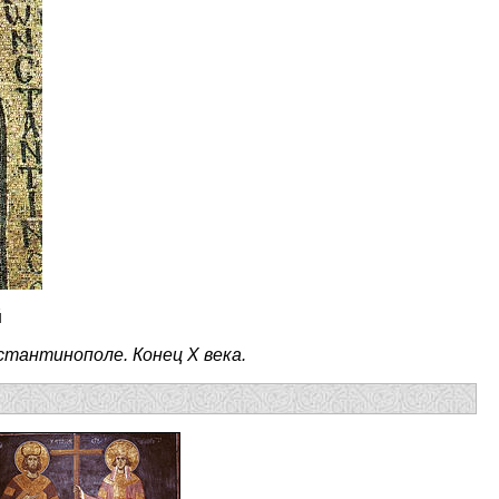
й
тантинополе. Конец X века.