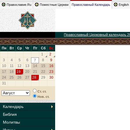
Православие.Ru
Поместные Церкви
Православный Календарь
English
Православный Церковный календарь 2
Пн
Вт
Ср
Чт
Пт
Сб
Вс
1
2
3
4
5
6
8
9
7
10
11
12
13
14
15
16
17
18
19
20
21
22
23
24
25
26
27
28
29
30
31
Ст. ст.
Нов. ст.
Календарь
Библия
Молитвы