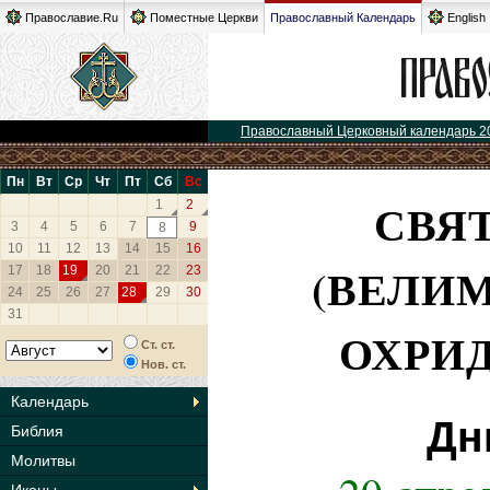
Православие.Ru
Поместные Церкви
Православный Календарь
English
Православный Церковный календарь 2
Пн
Вт
Ср
Чт
Пт
Сб
Вс
СВЯ
1
2
3
4
5
6
7
9
8
10
11
12
13
14
15
16
(ВЕЛИ
17
18
19
20
21
22
23
24
25
26
27
28
29
30
31
ОХРИ
Ст. ст.
Нов. ст.
Календарь
Дн
Библия
Молитвы