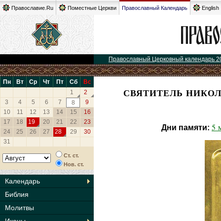
Православие.Ru
Поместные Церкви
Православный Календарь
English
Православный Церковный календарь 2
Пн
Вт
Ср
Чт
Пт
Сб
Вс
СВЯТИТЕЛЬ НИКОЛ
1
2
3
4
5
6
7
9
8
10
11
12
13
14
15
16
17
18
19
20
21
22
23
5 
Дни памяти:
24
25
26
27
28
29
30
31
Ст. ст.
Нов. ст.
Календарь
Библия
Молитвы