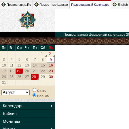
Православие.Ru
Поместные Церкви
Православный Календарь
English
Православный Церковный календарь 2
Пн
Вт
Ср
Чт
Пт
Сб
Вс
1
2
3
4
5
6
7
8
9
10
11
12
13
14
15
16
17
18
19
20
21
22
23
24
25
26
27
28
29
30
31
Ст. ст.
Нов. ст.
Календарь
Библия
Молитвы