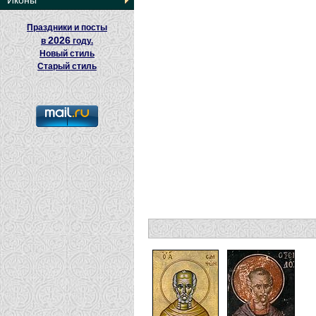
Иконы
Праздники и посты
2026
в
году.
Новый стиль
Старый стиль