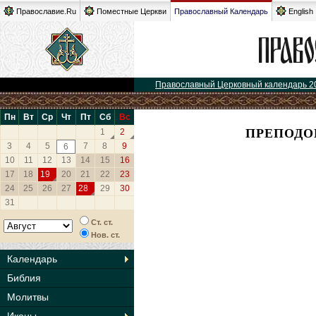
Православие.Ru
Поместные Церкви
Православный Календарь
English
Православный Церковный календарь 2
Пн
Вт
Ср
Чт
Пт
Сб
Вс
ПРЕПОДО
1
2
3
4
5
7
8
9
6
10
11
12
13
14
15
16
17
18
19
20
21
22
23
24
25
26
27
28
29
30
31
Ст. ст.
Нов. ст.
Календарь
Библия
Молитвы